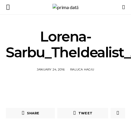
Lorena-
Sarbu_TheIdealist_
JANUARY 24, 2016
RALUCA HAGIU
SHARE
TWEET