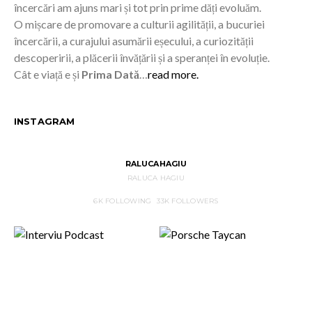
încercări am ajuns mari și tot prin prime dăți evoluăm.
O mișcare de promovare a culturii agilității, a bucuriei
încercării, a curajului asumării eșecului, a curiozității
descoperirii, a plăcerii învățării și a speranței în evoluție.
Cât e viață e și
Prima Dată
…
read more.
INSTAGRAM
RALUCAHAGIU
RALUCA HAGIU
6K
FOLLOWING
33K
FOLLOWERS