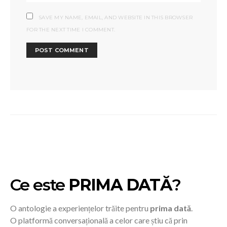
SAVE MY NAME, EMAIL, AND WEBSITE IN THIS BROWSER
FOR THE NEXT TIME I COMMENT.
Ce este
PRIMA DATĂ
?
O antologie a experiențelor trăite pentru
prima dată
.
O platformă conversațională a celor care știu că prin