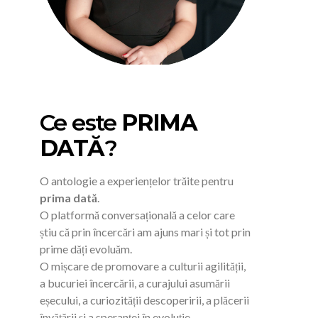
Ce este
PRIMA
DATĂ
?
O antologie a experiențelor trăite pentru
prima dată
.
O platformă conversațională a celor care
știu că prin încercări am ajuns mari și tot prin
prime dăți evoluăm.
O mișcare de promovare a culturii agilității,
a bucuriei încercării, a curajului asumării
eșecului, a curiozității descoperirii, a plăcerii
învățării și a speranței în evoluție.