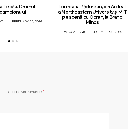
a Tecău. Drumul
Loredana Pădurean, din Ardeal,
campionului
la Northeastern University și MIT,
pe scenă cu Oprah, la Brand
AGIU
FEBRUARY 20, 2026
Minds
RALUCA HAGIU
DECEMBER 31, 2025
*
IRED FIELDS ARE MARKED