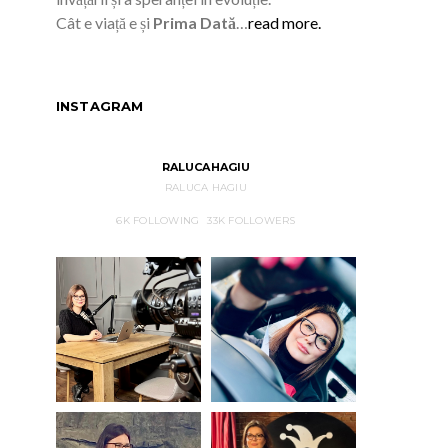
Cât e viață e și
Prima Dată
…
read more.
INSTAGRAM
RALUCAHAGIU
RALUCA HAGIU
6K
FOLLOWING
33K
FOLLOWERS
LIFESTYLE
LIFESTYLE
V