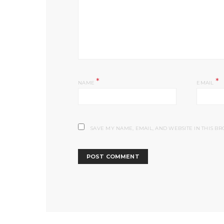
*
*
NAME
EMAIL
SAVE MY NAME, EMAIL, AND WEBSITE IN THIS B