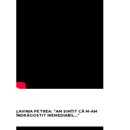
LAVINIA PETREA: “AM SIMȚIT CĂ M-AM
ÎNDRĂGOSTIT IREMEDIABIL…”