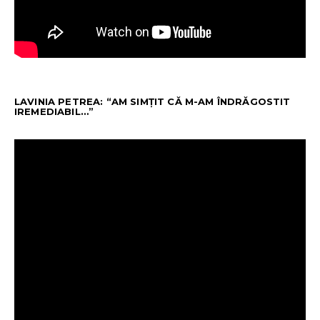
LAVINIA PETREA: “AM SIMȚIT CĂ M-AM ÎNDRĂGOSTIT
IREMEDIABIL…”