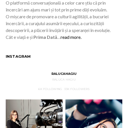
O platformă conversațională a celor care știu că prin
încercări am ajuns mari și tot prin prime dăți evoluăm.
O mișcare de promovare a culturii agilității, a bucuriei
încercării, a curajului asumării eșecului, a curiozității
descoperirii, a plăcerii învățării și a speranței în evoluție.
Cât e viață e și
Prima Dată
…
read more.
INSTAGRAM
RALUCAHAGIU
RALUCA HAGIU
6K
FOLLOWING
33K
FOLLOWERS