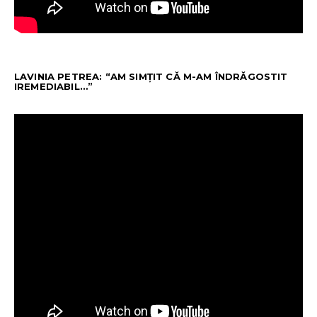
LAVINIA PETREA: “AM SIMȚIT CĂ M-AM ÎNDRĂGOSTIT
IREMEDIABIL…”