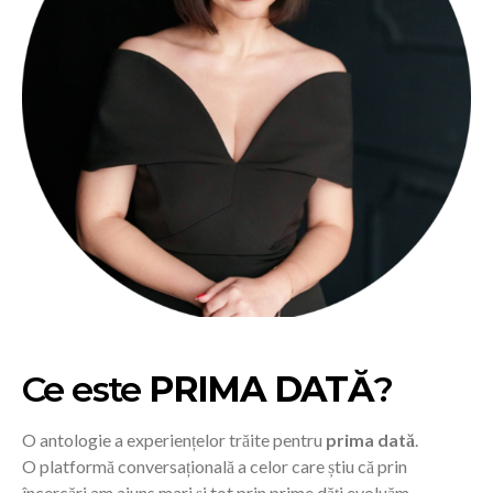
Ce este
PRIMA DATĂ
?
O antologie a experiențelor trăite pentru
prima dată
.
O platformă conversațională a celor care știu că prin
încercări am ajuns mari și tot prin prime dăți evoluăm.