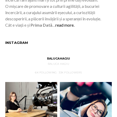
O mișcare de promovare a culturii agilității, a bucuriei
încercării, a curajului asumării eșecului, a curiozității
descoperirii, a plăcerii învățării și a speranței în evoluție.
Cât e viață e și
Prima Dată
…
read more.
INSTAGRAM
RALUCAHAGIU
RALUCA HAGIU
6K
FOLLOWING
33K
FOLLOWERS