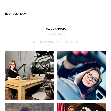
INSTAGRAM
RALUCAHAGIU
RALUCA HAGIU
6K
FOLLOWING
33K
FOLLOWERS