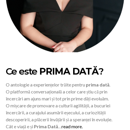
Ce este
PRIMA DATĂ
?
O antologie a experiențelor trăite pentru
prima dată
.
O platformă conversațională a celor care știu că prin
încercări am ajuns mari și tot prin prime dăți evoluăm.
O mișcare de promovare a culturii agilității, a bucuriei
încercării, a curajului asumării eșecului, a curiozității
descoperirii, a plăcerii învățării și a speranței în evoluție.
Cât e viață e și
Prima Dată
…
read more.