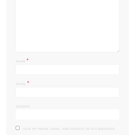
*
NAME
*
EMAIL
WEBSITE
SAVE MY NAME, EMAIL, AND WEBSITE IN THIS BROWSER