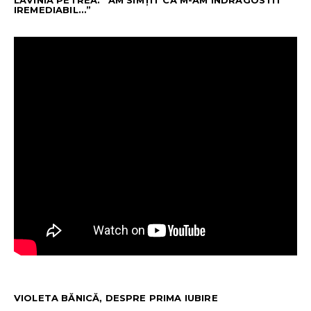
LAVINIA PETREA: “AM SIMȚIT CĂ M-AM ÎNDRĂGOSTIT
IREMEDIABIL…”
VIOLETA BĂNICĂ, DESPRE PRIMA IUBIRE