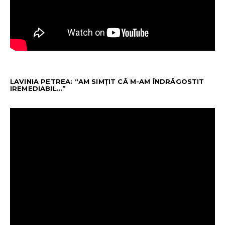
LAVINIA PETREA: “AM SIMȚIT CĂ M-AM ÎNDRĂGOSTIT
IREMEDIABIL…”