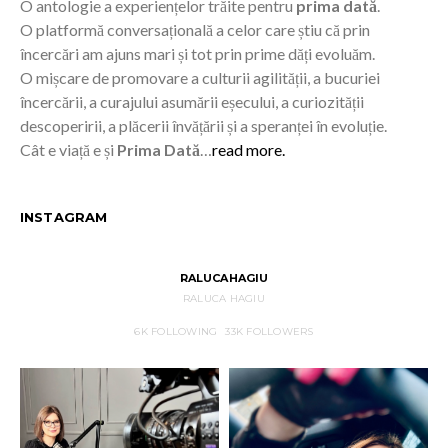
O antologie a experiențelor trăite pentru
prima dată
.
O platformă conversațională a celor care știu că prin
încercări am ajuns mari și tot prin prime dăți evoluăm.
O mișcare de promovare a culturii agilității, a bucuriei
încercării, a curajului asumării eșecului, a curiozității
descoperirii, a plăcerii învățării și a speranței în evoluție.
Cât e viață e și
Prima Dată
…
read more.
INSTAGRAM
RALUCAHAGIU
RALUCA HAGIU
6K
FOLLOWING
33K
FOLLOWERS