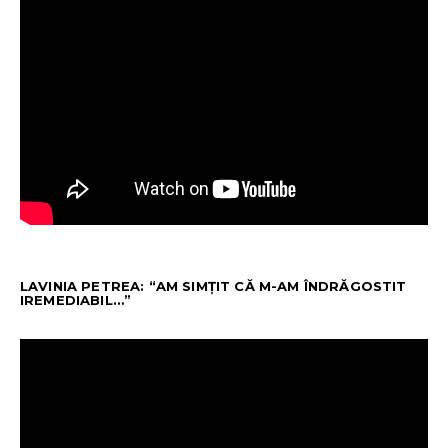
LAVINIA PETREA: “AM SIMȚIT CĂ M-AM ÎNDRĂGOSTIT
IREMEDIABIL…”