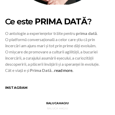
Ce este
PRIMA DATĂ
?
O antologie a experiențelor trăite pentru
prima dată
.
O platformă conversațională a celor care știu că prin
încercări am ajuns mari și tot prin prime dăți evoluăm.
O mișcare de promovare a culturii agilității, a bucuriei
încercării, a curajului asumării eșecului, a curiozității
descoperirii, a plăcerii învățării și a speranței în evoluție.
Cât e viață e și
Prima Dată
…
read more.
INSTAGRAM
RALUCAHAGIU
RALUCA HAGIU