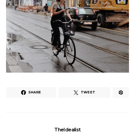
SHARE
TWEET
TheIdealist