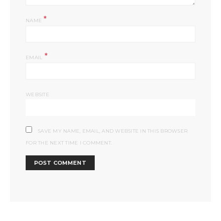
*
NAME
*
EMAIL
WEBSITE
SAVE MY NAME, EMAIL, AND WEBSITE IN THIS BROWSER
FOR THE NEXT TIME I COMMENT.