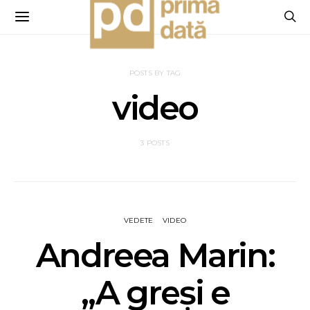
POSTS BY TAG
video
3 POSTS
VEDETE
VIDEO
Andreea Marin:
„A greși e