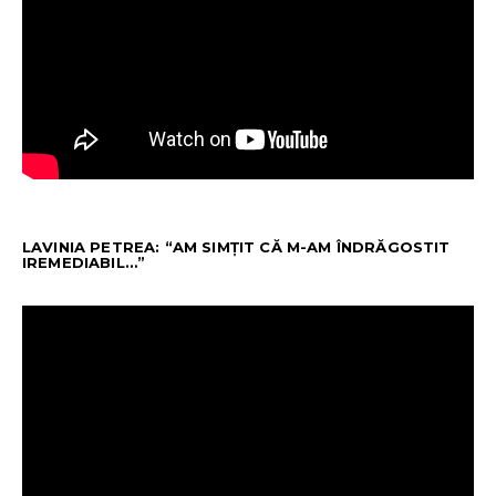
LAVINIA PETREA: “AM SIMȚIT CĂ M-AM ÎNDRĂGOSTIT
IREMEDIABIL…”