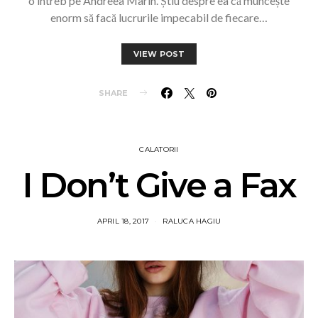
o întreb pe Andreea Marin. Știu despre ea că muncește
enorm să facă lucrurile impecabil de fiecare…
VIEW POST
SHARE
CALATORII
I Don’t Give a Fax
APRIL 18, 2017
RALUCA HAGIU