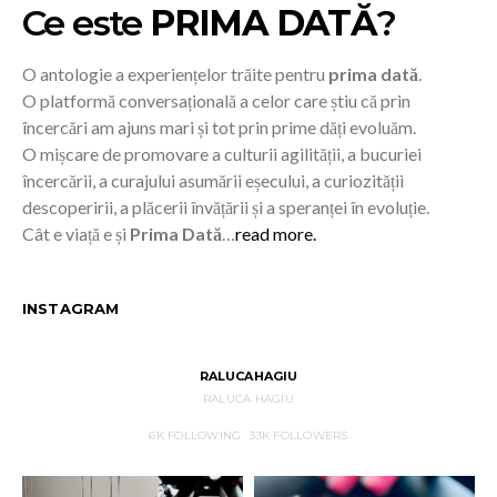
Ce este
PRIMA DATĂ
?
O antologie a experiențelor trăite pentru
prima dată
.
O platformă conversațională a celor care știu că prin
încercări am ajuns mari și tot prin prime dăți evoluăm.
O mișcare de promovare a culturii agilității, a bucuriei
încercării, a curajului asumării eșecului, a curiozității
descoperirii, a plăcerii învățării și a speranței în evoluție.
Cât e viață e și
Prima Dată
…
read more.
INSTAGRAM
RALUCAHAGIU
RALUCA HAGIU
6K
FOLLOWING
33K
FOLLOWERS