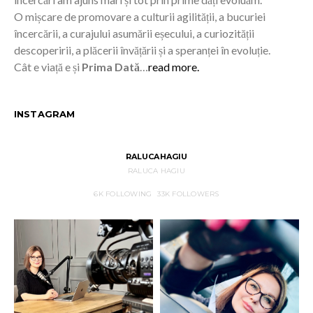
O mișcare de promovare a culturii agilității, a bucuriei
încercării, a curajului asumării eșecului, a curiozității
descoperirii, a plăcerii învățării și a speranței în evoluție.
Cât e viață e și
Prima Dată
…
read more.
INSTAGRAM
RALUCAHAGIU
RALUCA HAGIU
6K
FOLLOWING
33K
FOLLOWERS