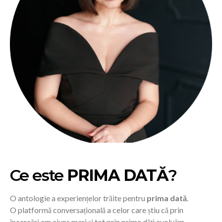
Ce este
PRIMA DATĂ
?
O antologie a experiențelor trăite pentru
prima dată
.
O platformă conversațională a celor care știu că prin
încercări am ajuns mari și tot prin prime dăți evoluăm.