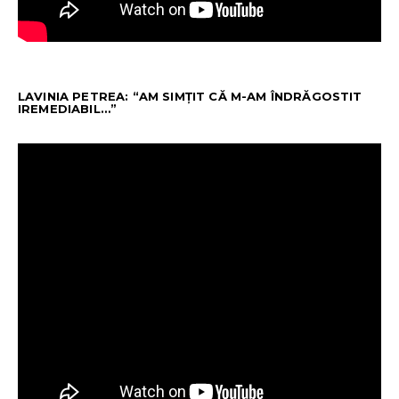
LAVINIA PETREA: “AM SIMȚIT CĂ M-AM ÎNDRĂGOSTIT
IREMEDIABIL…”