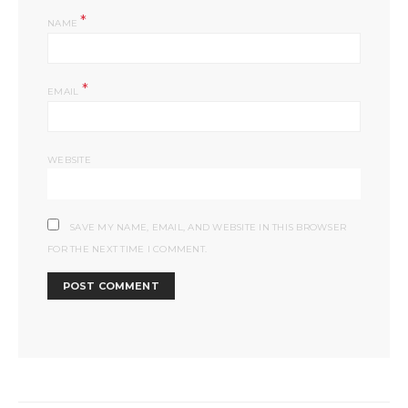
*
NAME
*
EMAIL
WEBSITE
SAVE MY NAME, EMAIL, AND WEBSITE IN THIS BROWSER
FOR THE NEXT TIME I COMMENT.