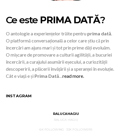
Ce este
PRIMA DATĂ
?
O antologie a experiențelor trăite pentru
prima dată
.
O platformă conversațională a celor care știu că prin
încercări am ajuns mari și tot prin prime dăți evoluăm.
O mișcare de promovare a culturii agilității, a bucuriei
încercării, a curajului asumării eșecului, a curiozității
descoperirii, a plăcerii învățării și a speranței în evoluție.
Cât e viață e și
Prima Dată
…
read more.
INSTAGRAM
RALUCAHAGIU
RALUCA HAGIU
6K
FOLLOWING
33K
FOLLOWERS