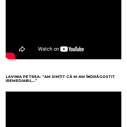
LAVINIA PETREA: “AM SIMȚIT CĂ M-AM ÎNDRĂGOSTIT
IREMEDIABIL…”