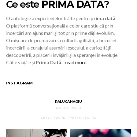
Ce este
PRIMA DATĂ
?
O antologie a experiențelor trăite pentru
prima dată
.
O platformă conversațională a celor care știu că prin
încercări am ajuns mari și tot prin prime dăți evoluăm.
O mișcare de promovare a culturii agilității, a bucuriei
încercării, a curajului asumării eșecului, a curiozității
descoperirii, a plăcerii învățării și a speranței în evoluție.
Cât e viață e și
Prima Dată
…
read more.
INSTAGRAM
RALUCAHAGIU
RALUCA HAGIU
6K
FOLLOWING
33K
FOLLOWERS