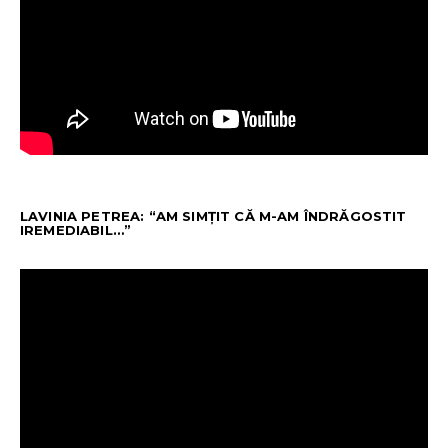
LAVINIA PETREA: “AM SIMȚIT CĂ M-AM ÎNDRĂGOSTIT
IREMEDIABIL…”