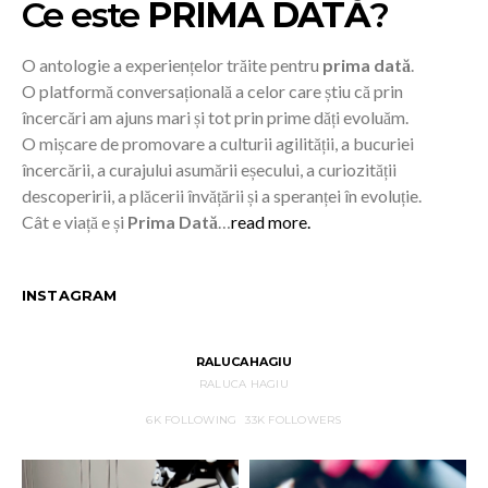
Ce este
PRIMA DATĂ
?
O antologie a experiențelor trăite pentru
prima dată
.
O platformă conversațională a celor care știu că prin
încercări am ajuns mari și tot prin prime dăți evoluăm.
O mișcare de promovare a culturii agilității, a bucuriei
încercării, a curajului asumării eșecului, a curiozității
descoperirii, a plăcerii învățării și a speranței în evoluție.
Cât e viață e și
Prima Dată
…
read more.
INSTAGRAM
RALUCAHAGIU
RALUCA HAGIU
6K
FOLLOWING
33K
FOLLOWERS