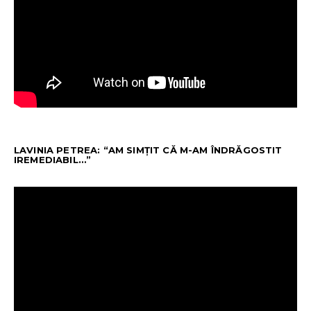
LAVINIA PETREA: “AM SIMȚIT CĂ M-AM ÎNDRĂGOSTIT
IREMEDIABIL…”