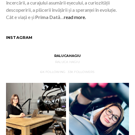
încercării, a curajului asumării eșecului, a curiozității
descoperirii, a plăcerii învățării și a speranței în evoluție.
Cât e viață e și
Prima Dată
…
read more.
INSTAGRAM
RALUCAHAGIU
RALUCA HAGIU
6K
FOLLOWING
33K
FOLLOWERS