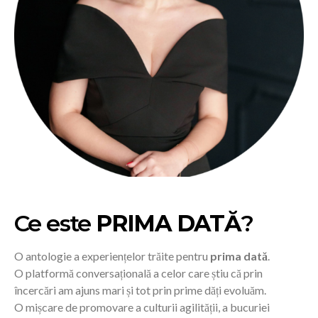
Ce este
PRIMA DATĂ
?
O antologie a experiențelor trăite pentru
prima dată
.
O platformă conversațională a celor care știu că prin
încercări am ajuns mari și tot prin prime dăți evoluăm.
O mișcare de promovare a culturii agilității, a bucuriei