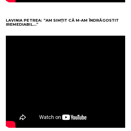
LAVINIA PETREA: “AM SIMȚIT CĂ M-AM ÎNDRĂGOSTIT
IREMEDIABIL…”