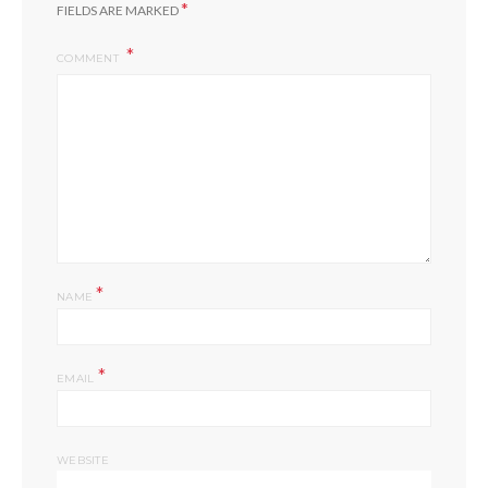
*
FIELDS ARE MARKED
COMMENT
*
NAME
*
EMAIL
WEBSITE