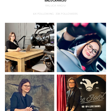
RALUCAHAGIU
RALUCA HAGIU
6K
FOLLOWING
33K
FOLLOWERS