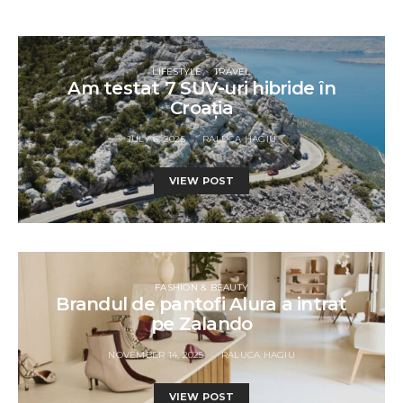
LIFESTYLE
TRAVEL
Am testat 7 SUV-uri hibride în
Croația
JULY 6, 2025
RALUCA HAGIU
VIEW POST
FASHION & BEAUTY
Brandul de pantofi Alura a intrat
pe Zalando
NOVEMBER 14, 2025
RALUCA HAGIU
VIEW POST