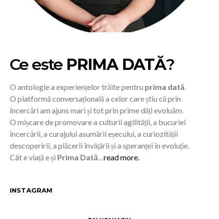
Ce este
PRIMA DATĂ
?
O antologie a experiențelor trăite pentru
prima dată
.
O platformă conversațională a celor care știu că prin
încercări am ajuns mari și tot prin prime dăți evoluăm.
O mișcare de promovare a culturii agilității, a bucuriei
încercării, a curajului asumării eșecului, a curiozității
descoperirii, a plăcerii învățării și a speranței în evoluție.
Cât e viață e și
Prima Dată
…
read more.
INSTAGRAM