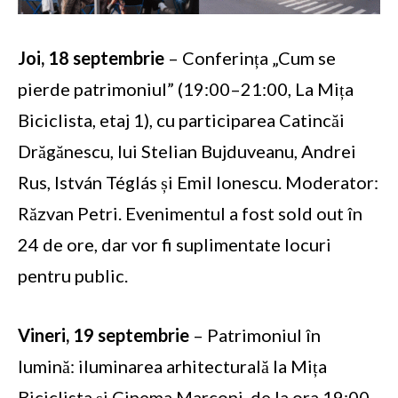
Joi, 18 septembrie
– Conferința „Cum se
pierde patrimoniul” (19:00–21:00, La Mița
Biciclista, etaj 1), cu participarea Catincăi
Drăgănescu, lui Stelian Bujduveanu, Andrei
Rus, István Téglás și Emil Ionescu. Moderator:
Răzvan Petri. Evenimentul a fost sold out în
24 de ore, dar vor fi suplimentate locuri
pentru public.
Vineri, 19 septembrie
– Patrimoniul în
lumină: iluminarea arhitecturală la Mița
Biciclista și Cinema Marconi, de la ora 19:00