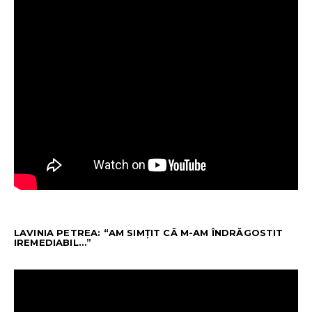
LAVINIA PETREA: “AM SIMȚIT CĂ M-AM ÎNDRĂGOSTIT
IREMEDIABIL…”