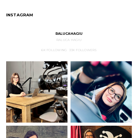
INSTAGRAM
RALUCAHAGIU
RALUCA HAGIU
6K
FOLLOWING
33K
FOLLOWERS