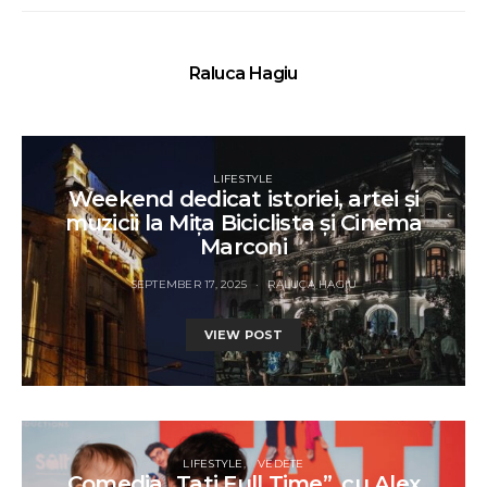
Raluca Hagiu
LIFESTYLE
Weekend dedicat istoriei, artei și
muzicii la Mița Biciclista și Cinema
Marconi
SEPTEMBER 17, 2025
RALUCA HAGIU
VIEW POST
LIFESTYLE
VEDETE
Comedia „Tati Full Time”, cu Alex