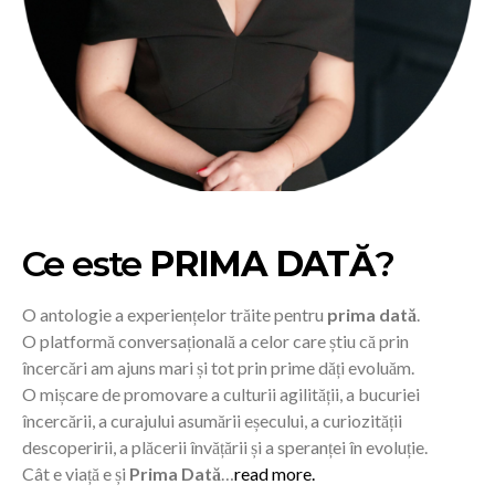
Ce este
PRIMA DATĂ
?
O antologie a experiențelor trăite pentru
prima dată
.
O platformă conversațională a celor care știu că prin
încercări am ajuns mari și tot prin prime dăți evoluăm.
O mișcare de promovare a culturii agilității, a bucuriei
încercării, a curajului asumării eșecului, a curiozității
descoperirii, a plăcerii învățării și a speranței în evoluție.
Cât e viață e și
Prima Dată
…
read more.