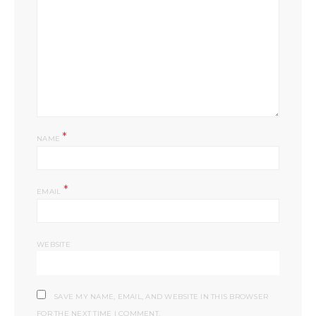
*
NAME
*
EMAIL
WEBSITE
SAVE MY NAME, EMAIL, AND WEBSITE IN THIS BROWSER
FOR THE NEXT TIME I COMMENT.