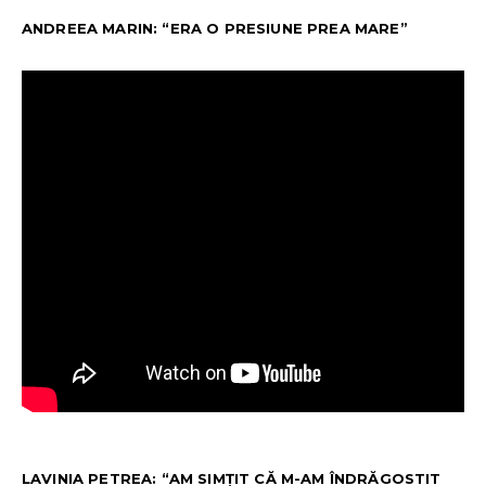
ANDREEA MARIN: “ERA O PRESIUNE PREA MARE”
LAVINIA PETREA: “AM SIMȚIT CĂ M-AM ÎNDRĂGOSTIT