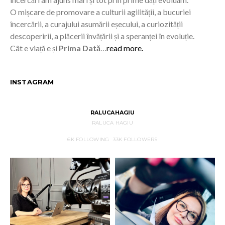
O mișcare de promovare a culturii agilității, a bucuriei
încercării, a curajului asumării eșecului, a curiozității
descoperirii, a plăcerii învățării și a speranței în evoluție.
Cât e viață e și
Prima Dată
…
read more.
INSTAGRAM
RALUCAHAGIU
RALUCA HAGIU
6K
FOLLOWING
33K
FOLLOWERS