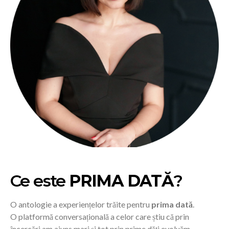
Ce este
PRIMA DATĂ
?
O antologie a experiențelor trăite pentru
prima dată
.
O platformă conversațională a celor care știu că prin
încercări am ajuns mari și tot prin prime dăți evoluăm.