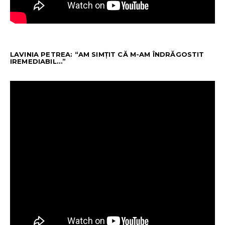
LAVINIA PETREA: “AM SIMȚIT CĂ M-AM ÎNDRĂGOSTIT
IREMEDIABIL…”