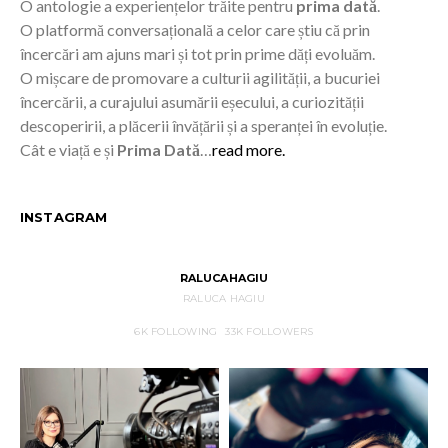
O antologie a experiențelor trăite pentru
prima dată
.
O platformă conversațională a celor care știu că prin
încercări am ajuns mari și tot prin prime dăți evoluăm.
O mișcare de promovare a culturii agilității, a bucuriei
încercării, a curajului asumării eșecului, a curiozității
descoperirii, a plăcerii învățării și a speranței în evoluție.
Cât e viață e și
Prima Dată
…
read more.
INSTAGRAM
RALUCAHAGIU
RALUCA HAGIU
6K
FOLLOWING
33K
FOLLOWERS