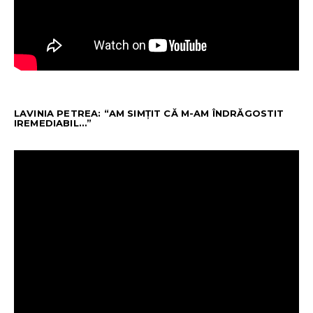
LAVINIA PETREA: “AM SIMȚIT CĂ M-AM ÎNDRĂGOSTIT
IREMEDIABIL…”