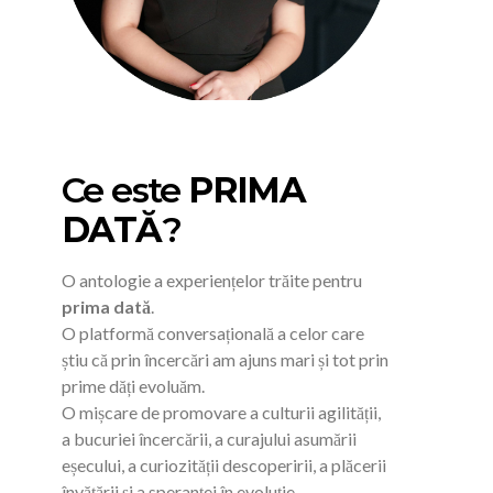
Ce este
PRIMA
DATĂ
?
O antologie a experiențelor trăite pentru
prima dată
.
O platformă conversațională a celor care
știu că prin încercări am ajuns mari și tot prin
prime dăți evoluăm.
O mișcare de promovare a culturii agilității,
a bucuriei încercării, a curajului asumării
eșecului, a curiozității descoperirii, a plăcerii
învățării și a speranței în evoluție.