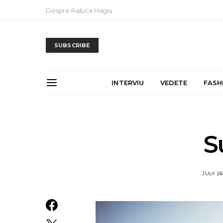
Despre Raluca Hagiu
SUBSCRIBE
INTERVIU
VEDETE
FASH
S
JULY 26