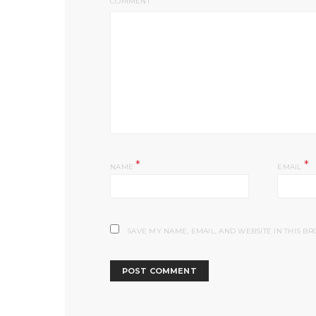
COMMENT
*
*
NAME
EMAIL
SAVE MY NAME, EMAIL, AND WEBSITE IN THIS B