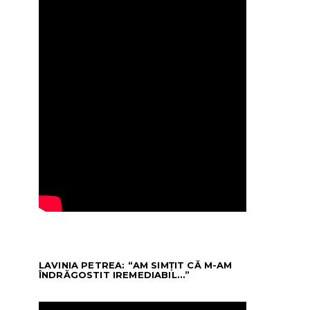
LAVINIA PETREA: “AM SIMȚIT CĂ M-AM
ÎNDRĂGOSTIT IREMEDIABIL…”