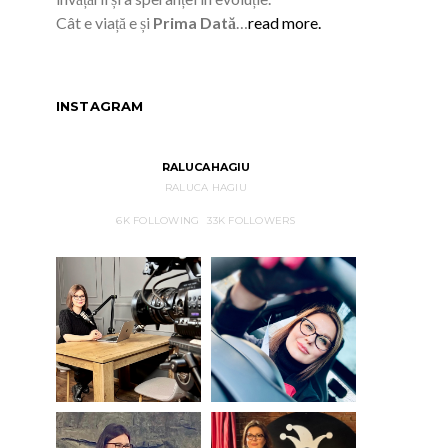
Cât e viață e și
Prima Dată
…
read more.
INSTAGRAM
RALUCAHAGIU
RALUCA HAGIU
6K
FOLLOWING
33K
FOLLOWERS