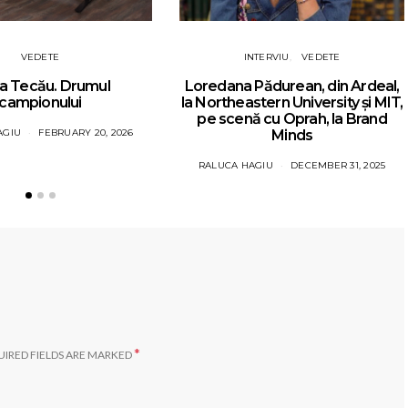
VEDETE
INTERVIU
VEDETE
a Tecău. Drumul
Loredana Pădurean, din Ardeal,
campionului
la Northeastern University și MIT,
pe scenă cu Oprah, la Brand
AGIU
FEBRUARY 20, 2026
Minds
RALUCA HAGIU
DECEMBER 31, 2025
*
IRED FIELDS ARE MARKED