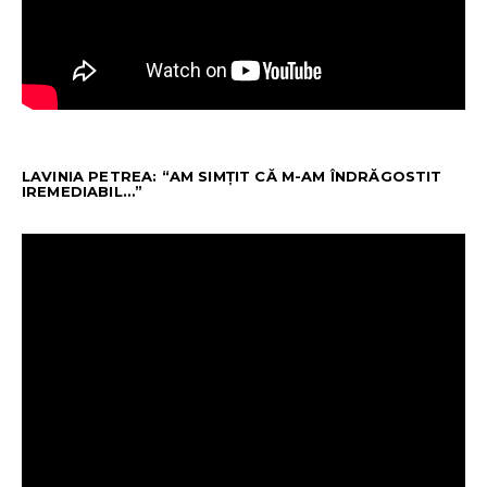
LAVINIA PETREA: “AM SIMȚIT CĂ M-AM ÎNDRĂGOSTIT
IREMEDIABIL…”