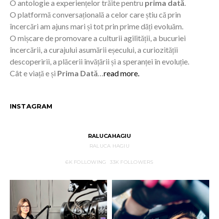
O antologie a experiențelor trăite pentru
prima dată
.
O platformă conversațională a celor care știu că prin
încercări am ajuns mari și tot prin prime dăți evoluăm.
O mișcare de promovare a culturii agilității, a bucuriei
încercării, a curajului asumării eșecului, a curiozității
descoperirii, a plăcerii învățării și a speranței în evoluție.
Cât e viață e și
Prima Dată
…
read more.
INSTAGRAM
RALUCAHAGIU
RALUCA HAGIU
6K
FOLLOWING
33K
FOLLOWERS