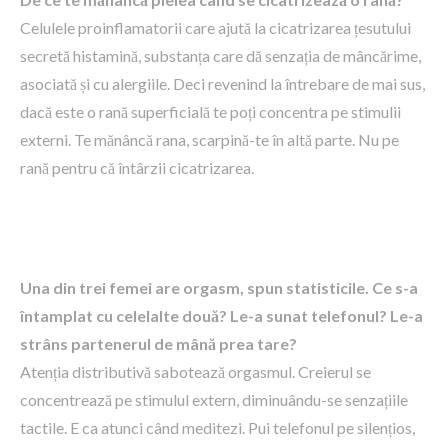
Celulele proinflamatorii care ajută la cicatrizarea țesutului
secretă histamină, substanța care dă senzația de mâncărime,
asociată și cu alergiile. Deci revenind la întrebare de mai sus,
dacă este o rană superficială te poți concentra pe stimulii
externi. Te mănâncă rana, scarpină-te în altă parte. Nu pe
rană pentru că întârzii cicatrizarea.
Una din trei femei are orgasm, spun statisticile. Ce s-a
întamplat cu celelalte două? Le-a sunat telefonul? Le-a
strâns partenerul de mână prea tare?
Atenția distributivă sabotează orgasmul. Creierul se
concentrează pe stimulul extern, diminuându-se senzațiile
tactile. E ca atunci când meditezi. Pui telefonul pe silențios,