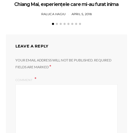
Chiang Mai, experiențele care mi-au furat inima
3 
RALUCA HAGIU
APRIL 5, 2018
LEAVE A REPLY
YOUR EMAIL ADDRESS WILL NOT BE PUBLISHED.
REQUIRED
*
FIELDS ARE MARKED
COMMENT