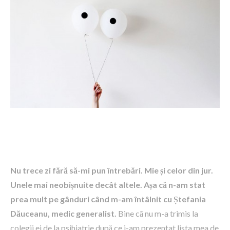
Nu trece zi fără să-mi pun întrebări. Mie și celor din jur.
Unele mai neobișnuite decât altele. Așa că n-am stat
prea mult pe gânduri când m-am întâlnit cu Ștefania
Dăuceanu, medic generalist.
Bine că nu m-a trimis la
colegii ei de la psihiatrie după ce i-am prezentat lista mea de