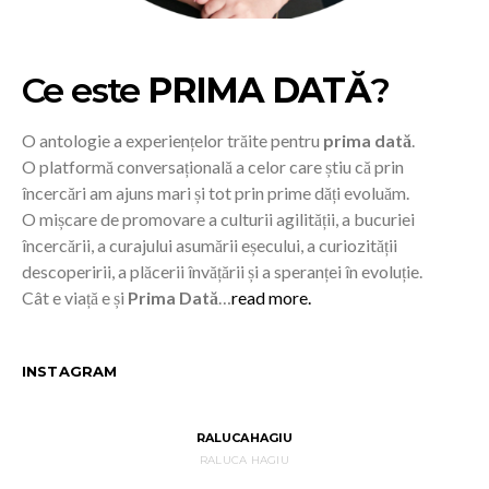
Ce este
PRIMA DATĂ
?
O antologie a experiențelor trăite pentru
prima dată
.
O platformă conversațională a celor care știu că prin
încercări am ajuns mari și tot prin prime dăți evoluăm.
O mișcare de promovare a culturii agilității, a bucuriei
încercării, a curajului asumării eșecului, a curiozității
descoperirii, a plăcerii învățării și a speranței în evoluție.
Cât e viață e și
Prima Dată
…
read more.
INSTAGRAM
RALUCAHAGIU
RALUCA HAGIU