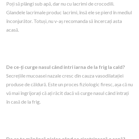
Poți să plângi sub apă, dar nu cu lacrimi de crocodili.
Glandele lacrimale produc lacrimi, însă ele se pierd în mediul
înconjurător. Totuși, nu v-aș recomanda să încercați asta
acasă.
De ce-ți curge nasul când intri iarna de la frig la cald?
Secrețiile mucoasei nazale cresc din cauza vasodilatației
produse de căldură. Este un proces fiziologic firesc, așa că nu
vă mai îngrijorați că ați răcit dacă vă curge nasul când intrați
în casă de la frig.
De ce te mănâncă pielea când se cicatrizează o rană?