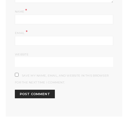
*
NAME
*
EMAIL
WEBSITE
SAVE MY NAME, EMAIL, AND WEBSITE IN THIS BROWSER
FOR THE NEXT TIME I COMMENT.