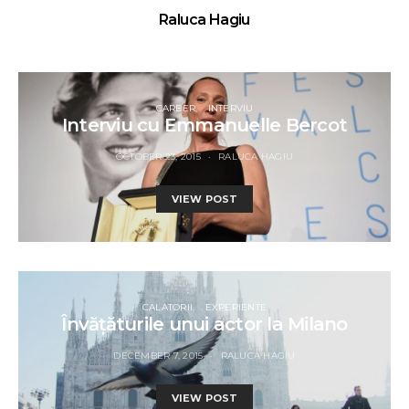
Raluca Hagiu
CAREER
INTERVIU
Interviu cu Emmanuelle Bercot
OCTOBER 23, 2015
RALUCA HAGIU
VIEW POST
CALATORII
EXPERIENTE
Învățăturile unui actor la Milano
DECEMBER 7, 2015
RALUCA HAGIU
VIEW POST