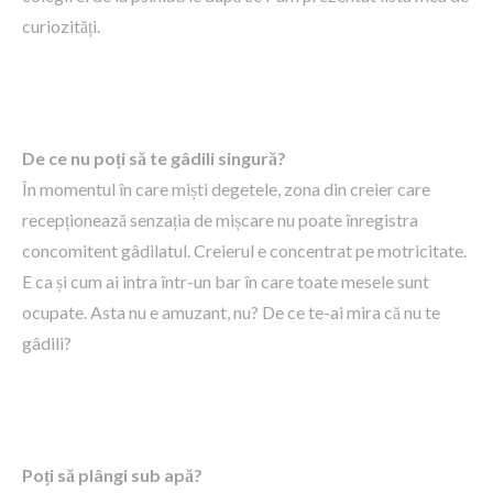
curiozități.
De ce nu poți să te gâdili singură?
În momentul în care miști degetele, zona din creier care
recepționează senzația de mișcare nu poate înregistra
concomitent gâdilatul. Creierul e concentrat pe motricitate.
E ca și cum ai intra într-un bar în care toate mesele sunt
ocupate. Asta nu e amuzant, nu? De ce te-ai mira că nu te
gâdili?
Poți să plângi sub apă?