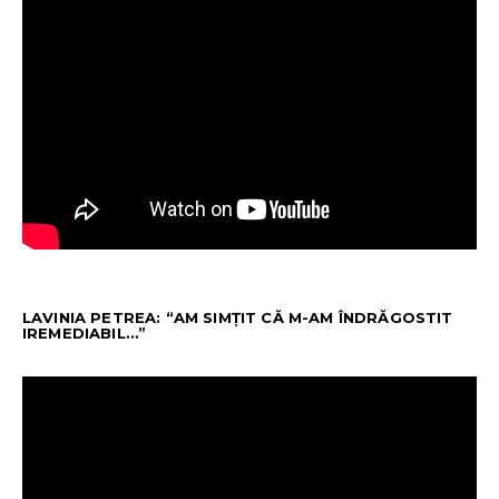
LAVINIA PETREA: “AM SIMȚIT CĂ M-AM ÎNDRĂGOSTIT
IREMEDIABIL…”