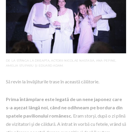
DE LA STÂNGA LA DREAPTA, ACTORII NICOLAE NASTASIA, ANA PEPINE,
AMELIA STUPARU ȘI EDUARD ADAM.
Să revin la ȋnvăţăturile trase ȋn această călătorie.
Prima ȋntâmplare este legată de un nene japonez care
s-a aşezat lângă noi, când ne odihneam pe bordura din
spatele pavilionului românesc.
Eram storşi, după o zi plină
de vizitatori şi de căldură. A intrat in vorbă cu fetele, vrând să