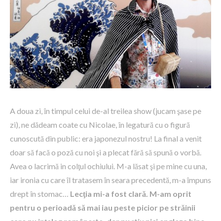
A doua zi, ȋn timpul celui de-al treilea show (jucam şase pe
zi), ne dădeam coate cu Nicolae, ȋn legatură cu o figură
cunoscută din public: era japonezul nostru! La final a venit
doar să facă o poză cu noi şi a plecat fără să spună o vorbă.
Avea o lacrimă in colţul ochiului. M-a lăsat şi pe mine cu una,
iar ironia cu care ȋl tratasem ȋn seara precedentă, m-a ȋmpuns
drept în stomac…
Lecţia mi-a fost clară. M-am oprit
pentru o perioadă să mai iau peste picior pe străinii