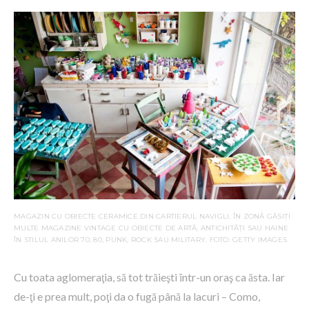
MAGAZIN CU OBIECTE CERAMICE DIN CARTIERUL NAVIGLI. ÎN ZONĂ GĂSIȚI
MULTE MAGAZINE VINTAGE CU OBIECTE DE ARTĂ, ANTICHITĂȚI SAU HAINE
ÎN STILUL ANILOR 70, 80, PUNK, ROCK SAU MILITARY. FOTO: GETTY IMAGES
Cu toata aglomeraţia, să tot trăieşti ȋntr-un oraş ca ăsta. Iar
de-ţi e prea mult, poţi da o fugă până la lacuri – Como,