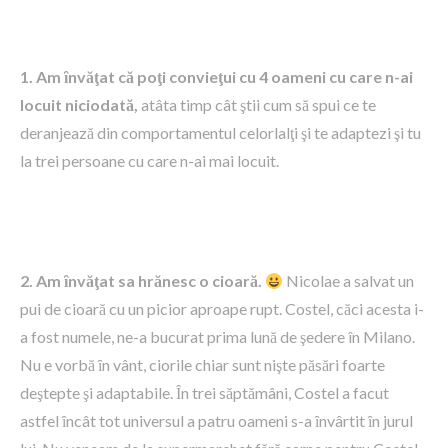
1. Am ȋnvăţat că poţi convieţui cu 4 oameni cu care n-ai
locuit niciodată,
atâta timp cât ştii cum să spui ce te
deranjează din comportamentul celorlalţi şi te adaptezi şi tu
la trei persoane cu care n-ai mai locuit.
2. Am ȋnvăţat sa hrănesc o cioară.
Nicolae a salvat un
pui de cioară cu un picior aproape rupt. Costel, căci acesta i-
a fost numele, ne-a bucurat prima lună de şedere în Milano.
Nu e vorbă ȋn vânt, ciorile chiar sunt nişte păsări foarte
deştepte şi adaptabile. Ȋn trei săptămâni, Costel a facut
astfel ȋncât tot universul a patru oameni s-a ȋnvârtit ȋn jurul