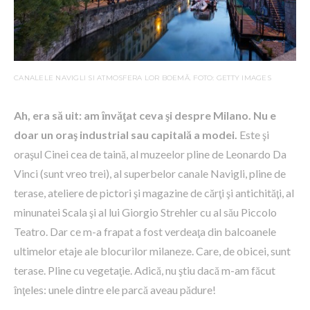
CANALELE NAVIGLI SI ATMOSFERA LOR BOEMĂ. FOTO: GETTY IMAGES
Ah, era să uit: am ȋnvăţat ceva şi despre Milano. Nu e
doar un oraş industrial sau capitală a modei.
Este şi
oraşul Cinei cea de taină, al muzeelor pline de Leonardo Da
Vinci (sunt vreo trei), al superbelor canale Navigli, pline de
terase, ateliere de pictori şi magazine de cărţi şi antichităţi, al
minunatei Scala şi al lui Giorgio Strehler cu al său Piccolo
Teatro. Dar ce m-a frapat a fost verdeaţa din balcoanele
ultimelor etaje ale blocurilor milaneze. Care, de obicei, sunt
terase. Pline cu vegetaţie. Adică, nu ştiu dacă m-am făcut
ȋnţeles: unele dintre ele parcă aveau pădure!