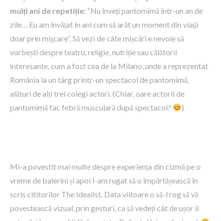
mulți ani de repetiție:
“Nu înveţi pantomimă într-un an de
zile… Eu am învățat în ani cum să arăt un moment din viaţă
doar prin mişcare”. Să vezi de câte mișcări e nevoie să
vorbești despre teatru, religie, nutriție sau călătorii
interesante, cum a fost cea de la Milano, unde a reprezentat
România la un târg printr-un spectacol de pantomimă,
alături de alți trei colegi actori. (Chiar, oare actorii de
pantomimă fac febră musculară după spectacol?
)
Mi-a povestit mai multe despre experiența din cizmă pe o
vreme de balerini și apoi l-am rugat să o împărtășească în
scris cititorilor The Idealist. Data viitoare o să-l rog să vă
povestească vizual, prin gesturi, ca să vedeți cât de ușor îi