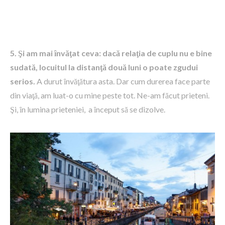
5. Şi am mai ȋnvăţat ceva: dacă relaţia de cuplu nu e bine
sudată, locuitul la distanţă două luni o poate zgudui
serios.
A durut ȋnvăţătura asta. Dar cum durerea face parte
din viaţă, am luat-o cu mine peste tot. Ne-am făcut prieteni.
Şi, ȋn lumina prieteniei, a ȋnceput să se dizolve.