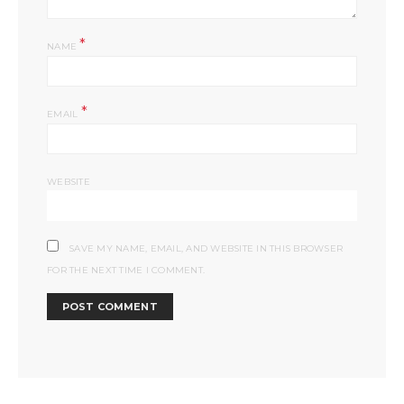
*
NAME
*
EMAIL
WEBSITE
SAVE MY NAME, EMAIL, AND WEBSITE IN THIS BROWSER
FOR THE NEXT TIME I COMMENT.