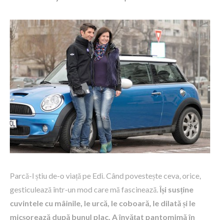
Parcă-l știu de-o viață pe Edi. Când povestește ceva, orice,
gesticulează într-un mod care mă fascinează.
Își susține
cuvintele cu mâinile, le urcă, le coboară, le dilată și le
micșorează după bunul plac. A învățat pantomimă în