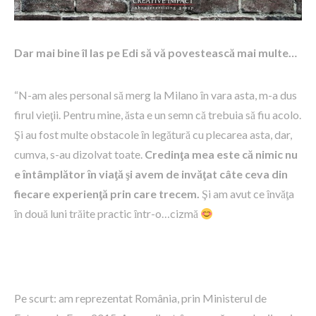
Dar mai bine îl las pe Edi să vă povestească mai multe…
“N-am ales personal să merg la Milano ȋn vara asta, m-a dus
firul vieţii. Pentru mine, ăsta e un semn că trebuia să fiu acolo.
Şi au fost multe obstacole ȋn legătură cu plecarea asta, dar,
cumva, s-au dizolvat toate.
Credinţa mea este că nimic nu
e ȋntâmplător ȋn viaţă şi avem de invăţat câte ceva din
fiecare experienţă prin care trecem.
Şi am avut ce ȋnvăţa
ȋn două luni trăite practic ȋntr-o…cizmă
Pe scurt: am reprezentat România, prin Ministerul de