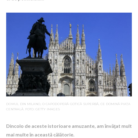
DOMUL DIN MILANO, O CAPODOPERĂ GOTICĂ SUPERBĂ, CE DOMINĂ PIAȚA
CENTRALĂ. FOTO: GETTY IMAGES
Dincolo de aceste istorioare amuzante, am ȋnvăţat mult
mai multe ȋn această călătorie.