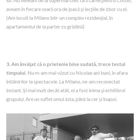
lui. Nu veneam de la supermarchet fără carne pentru Costel,
aveam ȋn fiecare seară ora de joacă şi lecţiile de zbor cu el.
(Am locuit la Milano ȋntr-un complex rezidenţial, ȋn
apartamentul de la parter cu grădină)
3. Am ȋnvăţat că o prietenie bine sudată, trece testul
timpului.
Nu m-am mai văzut cu Nicolae ani buni, ȋn afara
ȋntălnirilor la spectacole. La Milano, ne-am reconectat
instant. Şi mai mult decât atât, el a fost inima şi echilibrul
grupului. Are un suflet omul ăsta, până la cer şi ȋnapoi.