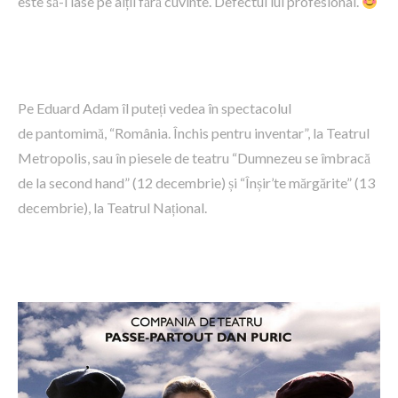
este să-i lase pe alții fără cuvinte. Defectul lui profesional.
Pe Eduard Adam îl puteți vedea în spectacolul
de pantomimă, “România. Închis pentru inventar”, la Teatrul
Metropolis, sau în piesele de teatru “Dumnezeu se îmbracă
de la second hand” (12 decembrie) și “Înșir’te mărgărite” (13
decembrie), la Teatrul Național.