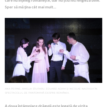
care nu inţeleg româneşte, dar nu ştiu nici engleza bine.
Sper să mă ţina cât mai mult…
ANA PEPINE, AMELIA STUPARU, EDUARD ADAM ȘI NICOLAE NASTASIA ÎN
SPECTACOLUL DE PANTOMIMĂ DESPRE ROMÂNIA.
A doua ȋntâmplare drăguţă este legată de vizita