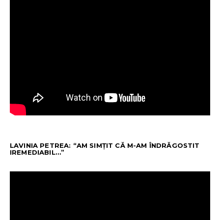
LAVINIA PETREA: “AM SIMȚIT CĂ M-AM ÎNDRĂGOSTIT
IREMEDIABIL…”