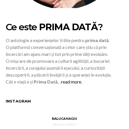
Ce este
PRIMA DATĂ
?
O antologie a experiențelor trăite pentru
prima dată
.
O platformă conversațională a celor care știu că prin
încercări am ajuns mari și tot prin prime dăți evoluăm.
O mișcare de promovare a culturii agilității, a bucuriei
încercării, a curajului asumării eșecului, a curiozității
descoperirii, a plăcerii învățării și a speranței în evoluție.
Cât e viață e și
Prima Dată
…
read more.
INSTAGRAM
RALUCAHAGIU
RALUCA HAGIU