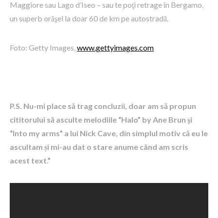
Maggiore sau Lago d’Iseo – sau te poţi retrage ȋn Bergamo,
un superb orăşel la doar 60 de km pe autostradă.
Foto: Getty Images,
www.gettyimages.com
P.S. Nu-mi place să trag concluzii, doar am să propun
cititorului să asculte melodiile “Halo” by Ane Brun şi
“Into my arms” a lui Nick Cave, din simplul motiv că eu le
ascultam și mi-au dat o stare anume când am scris
acest text.”