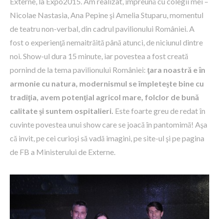
Externe, la Expo2015. Am realizat, ȋmpreună cu colegii mei –
Nicolae Nastasia, Ana Pepine şi Amelia Stuparu, momentul
de teatru non-verbal, din cadrul pavilionului României. A
fost o experienţă nemaitrăită până atunci, de niciunul dintre
noi. Show-ul dura 15 minute, iar povestea a fost creată
pornind de la tema pavilionului României:
ţara noastră e ȋn
armonie cu natura, modernismul se împleteşte bine cu
tradiţia, avem potenţial agricol mare, folclor de bună
calitate şi suntem ospitalieri.
Este foarte greu de redat ȋn
cuvinte povestea unui show care se joacă ȋn pantomimă! Aşa
că invit, pe cei curioşi să vadă imagini, pe site-ul şi pe pagina
de FB a Ministerului de Externe.