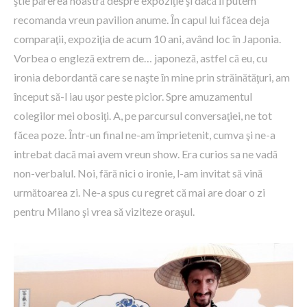
ştie părerea noastră despre expoziţie şi dacă ȋi putem
recomanda vreun pavilion anume. Ȋn capul lui făcea deja
comparaţii, expoziţia de acum 10 ani, având loc în Japonia.
Vorbea o engleză extrem de… japoneză, astfel că eu, cu
ironia debordantă care se naşte ȋn mine prin străinătăţuri, am
ȋnceput să-l iau uşor peste picior. Spre amuzamentul
colegilor mei obosiţi. A, pe parcursul conversaţiei, ne tot
făcea poze. Ȋntr-un final ne-am ȋmprietenit, cumva şi ne-a
intrebat dacă mai avem vreun show. Era curios sa ne vadă
non-verbalul. Noi, fără nici o ironie, l-am invitat să vină
următoarea zi. Ne-a spus cu regret că mai are doar o zi
pentru Milano şi vrea să viziteze oraşul.