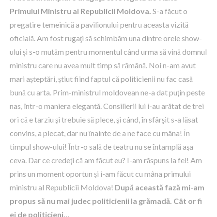
Primului Ministru al Republicii Moldova.
S-a făcut o
pregatire temeinică a pavilionului pentru aceasta vizită
oficială. Am fost rugaţi să schimbăm una dintre orele show-
ului și s-o mutăm pentru momentul când urma să vină domnul
ministru care nu avea mult timp să rămână. Noi n-am avut
mari aşteptări, ştiut fiind faptul că politicienii nu fac casă
bună cu arta. Prim-ministrul moldovean ne-a dat puţin peste
nas, într-o maniera elegantă. Consilierii lui i-au arătat de trei
ori că e tarziu şi trebuie să plece, şi când, ȋn sfârşit s-a lăsat
convins, a plecat, dar nu ȋnainte de a ne face cu mâna! În
timpul show-ului! Într-o sală de teatru nu se ȋntamplă aşa
ceva. Dar ce credeţi că am făcut eu? I-am răspuns la fel! Am
prins un moment oportun şi i-am făcut cu mâna primului
ministru al Republicii Moldova!
După această fază mi-am
propus să nu mai judec politicienii la grămadă. Cât or fi
ei de politicieni…