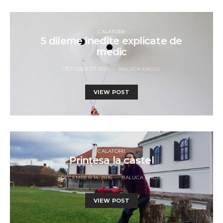
CALATORII
5 dileme inedite explicate de
medic
OCTOBER 27, 2015
RALUCA HAGIU
VIEW POST
CALATORII
Prințesa la castel
DECEMBER 14, 2015
RALUCA HAGIU
VIEW POST