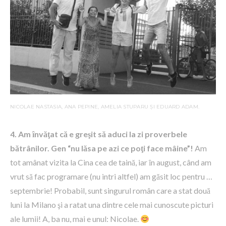
NICOLAE NASTASIA, ANA PEPINE, AMELIA STUPARU ȘI EDUARD ADAM.
4. Am ȋnvăţat că e greşit să aduci la zi proverbele
bătrânilor. Gen “nu lăsa pe azi ce poţi face mâine”!
Am
tot amânat vizita la Cina cea de taină, iar ȋn august, când am
vrut să fac programare (nu intri altfel) am găsit loc pentru …
septembrie! Probabil, sunt singurul român care a stat două
luni la Milano şi a ratat una dintre cele mai cunoscute picturi
ale lumii! A, ba nu, mai e unul: Nicolae.