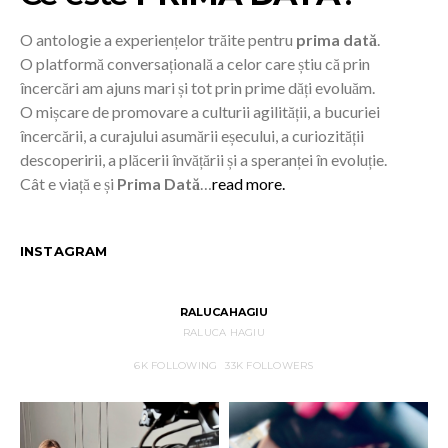
O antologie a experiențelor trăite pentru
prima dată
.
O platformă conversațională a celor care știu că prin
încercări am ajuns mari și tot prin prime dăți evoluăm.
O mișcare de promovare a culturii agilității, a bucuriei
încercării, a curajului asumării eșecului, a curiozității
descoperirii, a plăcerii învățării și a speranței în evoluție.
Cât e viață e și
Prima Dată
…
read more.
INSTAGRAM
RALUCAHAGIU
RALUCA HAGIU
6K
FOLLOWING
33K
FOLLOWERS