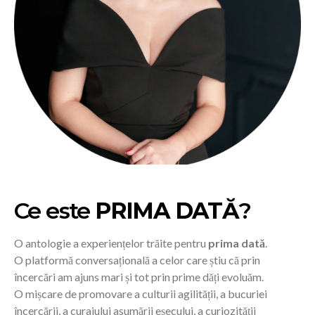
Ce este
PRIMA DATĂ
?
O antologie a experiențelor trăite pentru
prima dată
.
O platformă conversațională a celor care știu că prin
încercări am ajuns mari și tot prin prime dăți evoluăm.
O mișcare de promovare a culturii agilității, a bucuriei
încercării, a curajului asumării eșecului, a curiozității