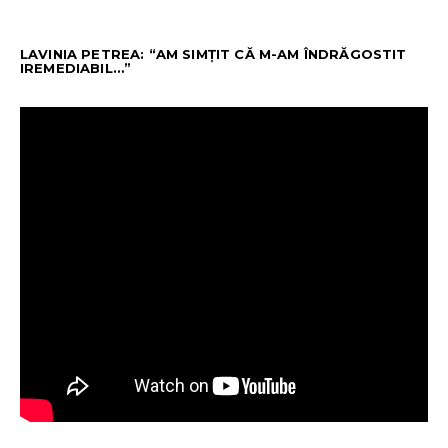
LAVINIA PETREA: “AM SIMȚIT CĂ M-AM ÎNDRĂGOSTIT
IREMEDIABIL…”