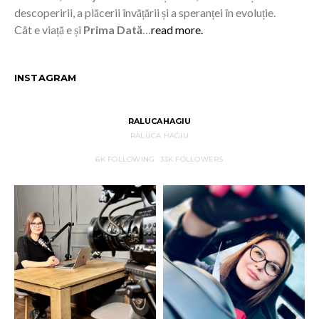
descoperirii, a plăcerii învățării și a speranței în evoluție.
Cât e viață e și
Prima Dată
…
read more.
INSTAGRAM
RALUCAHAGIU
RALUCA HAGIU
6K
FOLLOWING
33K
FOLLOWERS