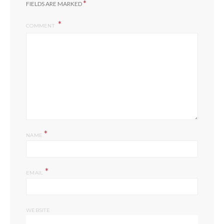
*
FIELDS ARE MARKED
COMMENT
*
NAME
*
EMAIL
WEBSITE