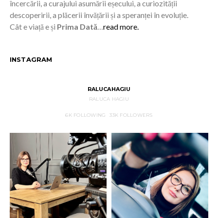
încercării, a curajului asumării eșecului, a curiozității
descoperirii, a plăcerii învățării și a speranței în evoluție.
Cât e viață e și
Prima Dată
…
read more.
INSTAGRAM
RALUCAHAGIU
RALUCA HAGIU
6K
FOLLOWING
33K
FOLLOWERS