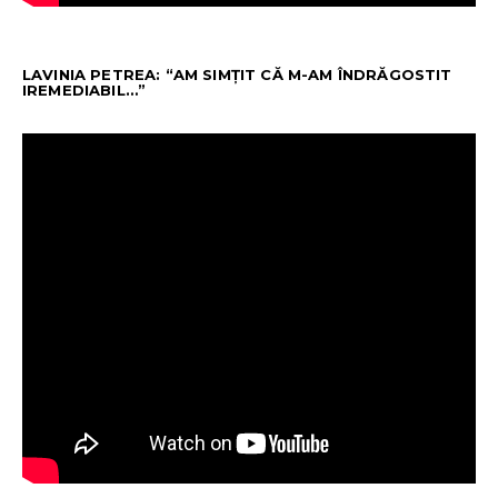
LAVINIA PETREA: “AM SIMȚIT CĂ M-AM ÎNDRĂGOSTIT
IREMEDIABIL…”