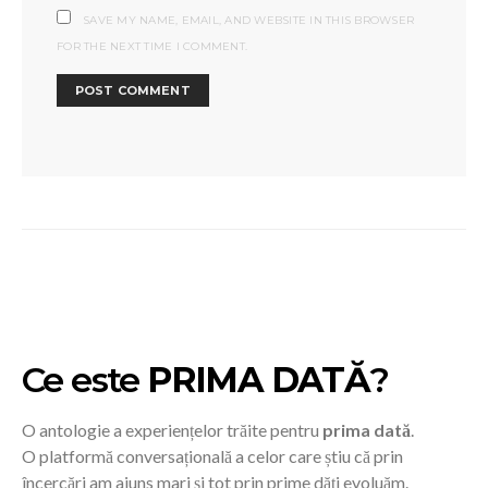
SAVE MY NAME, EMAIL, AND WEBSITE IN THIS BROWSER
FOR THE NEXT TIME I COMMENT.
Ce este
PRIMA DATĂ
?
O antologie a experiențelor trăite pentru
prima dată
.
O platformă conversațională a celor care știu că prin
încercări am ajuns mari și tot prin prime dăți evoluăm.