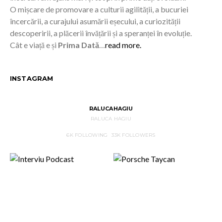
O mișcare de promovare a culturii agilității, a bucuriei
încercării, a curajului asumării eșecului, a curiozității
descoperirii, a plăcerii învățării și a speranței în evoluție.
Cât e viață e și
Prima Dată
…
read more.
INSTAGRAM
RALUCAHAGIU
RALUCA HAGIU
6K
FOLLOWING
33K
FOLLOWERS