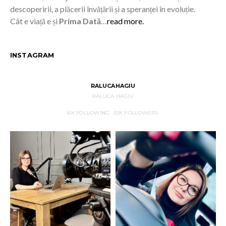
descoperirii, a plăcerii învățării și a speranței în evoluție.
Cât e viață e și
Prima Dată
…
read more.
INSTAGRAM
RALUCAHAGIU
RALUCA HAGIU
6K
FOLLOWING
33K
FOLLOWERS