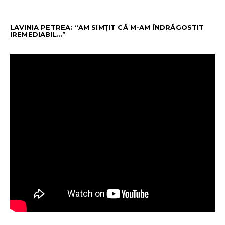
LAVINIA PETREA: “AM SIMȚIT CĂ M-AM ÎNDRĂGOSTIT
IREMEDIABIL…”