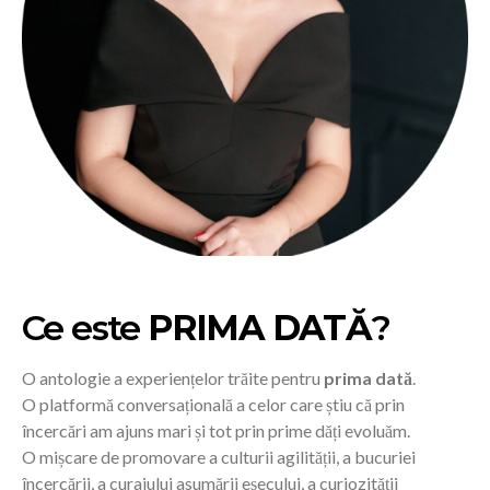
Ce este
PRIMA DATĂ
?
O antologie a experiențelor trăite pentru
prima dată
.
O platformă conversațională a celor care știu că prin
încercări am ajuns mari și tot prin prime dăți evoluăm.
O mișcare de promovare a culturii agilității, a bucuriei
încercării, a curajului asumării eșecului, a curiozității