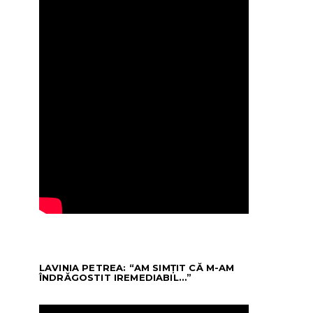
LAVINIA PETREA: “AM SIMȚIT CĂ M-AM
ÎNDRĂGOSTIT IREMEDIABIL…”