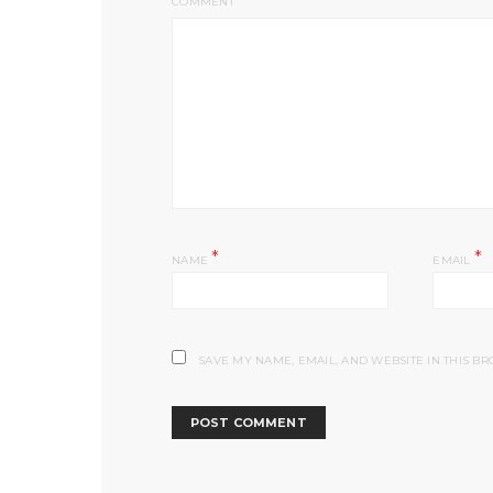
COMMENT
*
*
NAME
EMAIL
SAVE MY NAME, EMAIL, AND WEBSITE IN THIS B