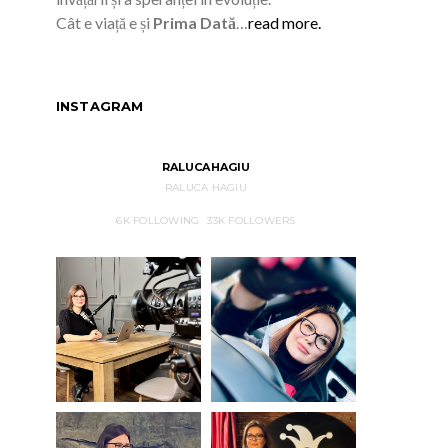
Cât e viață e și
Prima Dată
…
read more.
INSTAGRAM
RALUCAHAGIU
RALUCA HAGIU
6K
FOLLOWING
33K
FOLLOWERS