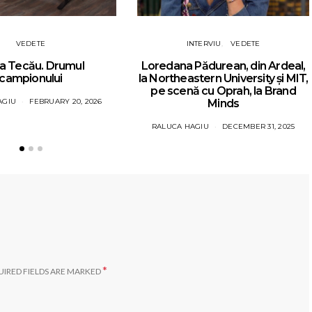
VEDETE
INTERVIU
VEDETE
a Tecău. Drumul
Loredana Pădurean, din Ardeal,
campionului
la Northeastern University și MIT,
pe scenă cu Oprah, la Brand
AGIU
FEBRUARY 20, 2026
Minds
RALUCA HAGIU
DECEMBER 31, 2025
*
IRED FIELDS ARE MARKED