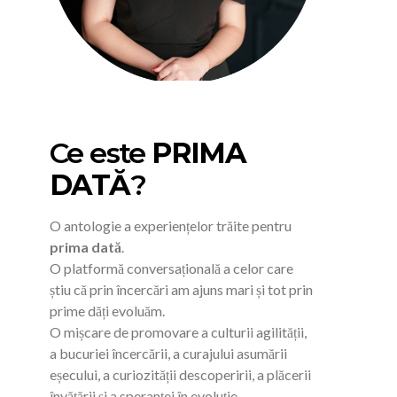
Ce este
PRIMA
DATĂ
?
O antologie a experiențelor trăite pentru
prima dată
.
O platformă conversațională a celor care
știu că prin încercări am ajuns mari și tot prin
prime dăți evoluăm.
O mișcare de promovare a culturii agilității,
a bucuriei încercării, a curajului asumării
eșecului, a curiozității descoperirii, a plăcerii
învățării și a speranței în evoluție.