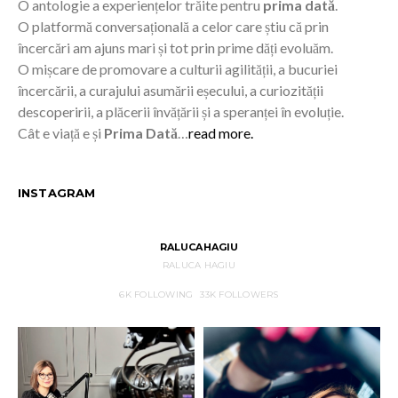
O antologie a experiențelor trăite pentru
prima dată
.
O platformă conversațională a celor care știu că prin
încercări am ajuns mari și tot prin prime dăți evoluăm.
O mișcare de promovare a culturii agilității, a bucuriei
încercării, a curajului asumării eșecului, a curiozității
descoperirii, a plăcerii învățării și a speranței în evoluție.
Cât e viață e și
Prima Dată
…
read more.
INSTAGRAM
RALUCAHAGIU
RALUCA HAGIU
6K
FOLLOWING
33K
FOLLOWERS