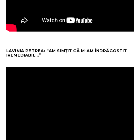
LAVINIA PETREA: “AM SIMȚIT CĂ M-AM ÎNDRĂGOSTIT
IREMEDIABIL…”