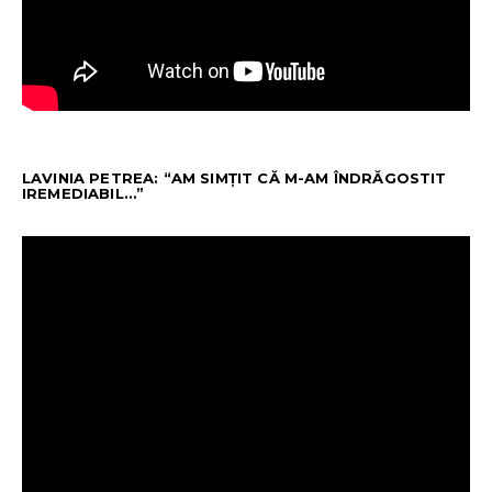
LAVINIA PETREA: “AM SIMȚIT CĂ M-AM ÎNDRĂGOSTIT
IREMEDIABIL…”