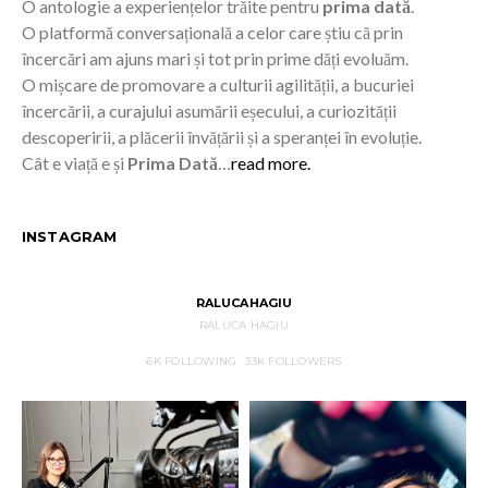
O antologie a experiențelor trăite pentru
prima dată
.
O platformă conversațională a celor care știu că prin
încercări am ajuns mari și tot prin prime dăți evoluăm.
O mișcare de promovare a culturii agilității, a bucuriei
încercării, a curajului asumării eșecului, a curiozității
descoperirii, a plăcerii învățării și a speranței în evoluție.
Cât e viață e și
Prima Dată
…
read more.
INSTAGRAM
RALUCAHAGIU
RALUCA HAGIU
6K
FOLLOWING
33K
FOLLOWERS