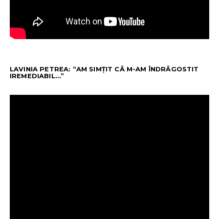
LAVINIA PETREA: “AM SIMȚIT CĂ M-AM ÎNDRĂGOSTIT
IREMEDIABIL…”