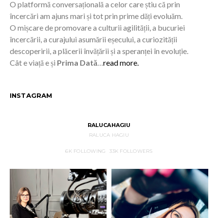
O platformă conversațională a celor care știu că prin
încercări am ajuns mari și tot prin prime dăți evoluăm.
O mișcare de promovare a culturii agilității, a bucuriei
încercării, a curajului asumării eșecului, a curiozității
descoperirii, a plăcerii învățării și a speranței în evoluție.
Cât e viață e și
Prima Dată
…
read more.
INSTAGRAM
RALUCAHAGIU
RALUCA HAGIU
6K
FOLLOWING
33K
FOLLOWERS