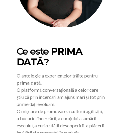
Ce este
PRIMA
DATĂ
?
O antologie a experiențelor trăite pentru
prima dată
.
O platformă conversațională a celor care
știu că prin încercări am ajuns mari și tot prin
prime dăți evoluăm.
O mișcare de promovare a culturii agilității,
a bucuriei încercării, a curajului asumării
eșecului, a curiozității descoperirii, a plăcerii
învățării și a speranței în evoluție.