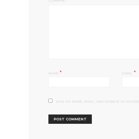
COMMENT
*
*
NAME
EMAIL
SAVE MY NAME, EMAIL, AND WEBSITE IN THIS B