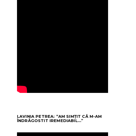
LAVINIA PETREA: “AM SIMȚIT CĂ M-AM
ÎNDRĂGOSTIT IREMEDIABIL…”