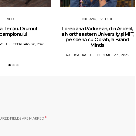
VEDETE
INTERVIU
VEDETE
a Tecău. Drumul
Loredana Pădurean, din Ardeal,
campionului
la Northeastern University și MIT,
pe scenă cu Oprah, la Brand
AGIU
FEBRUARY 20, 2026
Minds
RALUCA HAGIU
DECEMBER 31, 2025
*
IRED FIELDS ARE MARKED