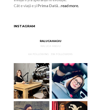
Cât e viață e și
Prima Dată
…
read more.
INSTAGRAM
RALUCAHAGIU
RALUCA HAGIU
6K
FOLLOWING
33K
FOLLOWERS