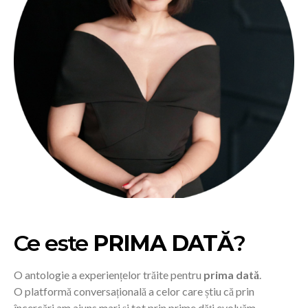
Ce este
PRIMA DATĂ
?
O antologie a experiențelor trăite pentru
prima dată
.
O platformă conversațională a celor care știu că prin
încercări am ajuns mari și tot prin prime dăți evoluăm.