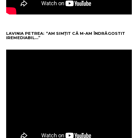
LAVINIA PETREA: “AM SIMȚIT CĂ M-AM ÎNDRĂGOSTIT
IREMEDIABIL…”