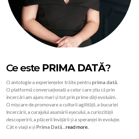
Ce este
PRIMA DATĂ
?
O antologie a experiențelor trăite pentru
prima dată
.
O platformă conversațională a celor care știu că prin
încercări am ajuns mari și tot prin prime dăți evoluăm.
O mișcare de promovare a culturii agilității, a bucuriei
încercării, a curajului asumării eșecului, a curiozității
descoperirii, a plăcerii învățării și a speranței în evoluție.
Cât e viață e și
Prima Dată
…
read more.