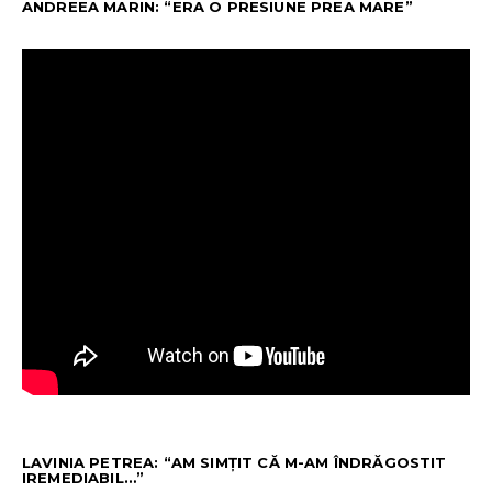
ANDREEA MARIN: “ERA O PRESIUNE PREA MARE”
LAVINIA PETREA: “AM SIMȚIT CĂ M-AM ÎNDRĂGOSTIT
IREMEDIABIL…”