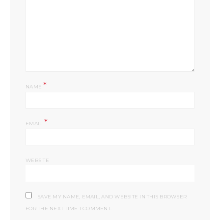
*
NAME
*
EMAIL
WEBSITE
SAVE MY NAME, EMAIL, AND WEBSITE IN THIS BROWSER
FOR THE NEXT TIME I COMMENT.