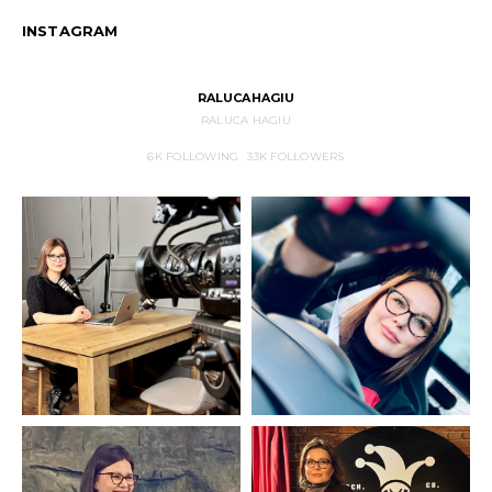
INSTAGRAM
RALUCAHAGIU
RALUCA HAGIU
6K
FOLLOWING
33K
FOLLOWERS