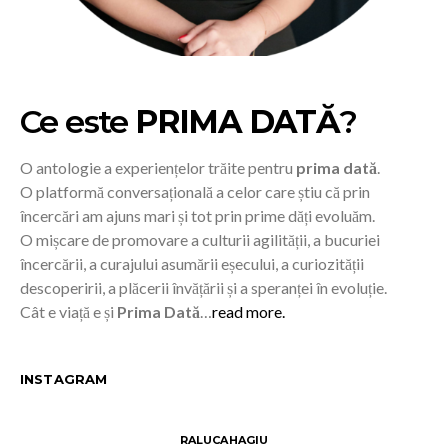
Ce este
PRIMA DATĂ
?
O antologie a experiențelor trăite pentru
prima dată
.
O platformă conversațională a celor care știu că prin
încercări am ajuns mari și tot prin prime dăți evoluăm.
O mișcare de promovare a culturii agilității, a bucuriei
încercării, a curajului asumării eșecului, a curiozității
descoperirii, a plăcerii învățării și a speranței în evoluție.
Cât e viață e și
Prima Dată
…
read more.
INSTAGRAM
RALUCAHAGIU