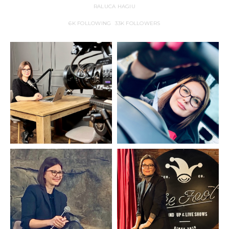
RALUCA HAGIU
6K
FOLLOWING
33K
FOLLOWERS