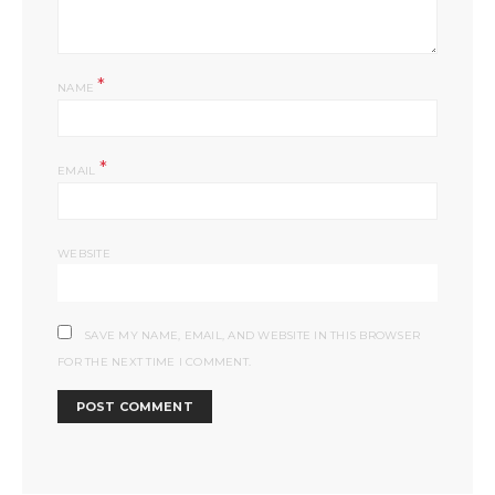
*
NAME
*
EMAIL
WEBSITE
SAVE MY NAME, EMAIL, AND WEBSITE IN THIS BROWSER
FOR THE NEXT TIME I COMMENT.