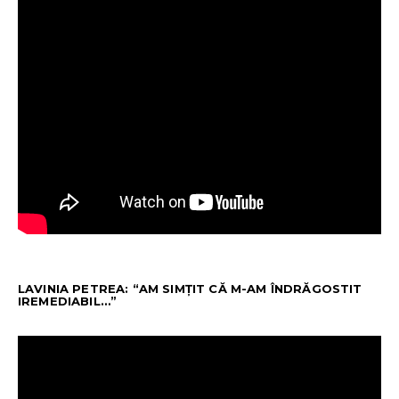
LAVINIA PETREA: “AM SIMȚIT CĂ M-AM ÎNDRĂGOSTIT
IREMEDIABIL…”