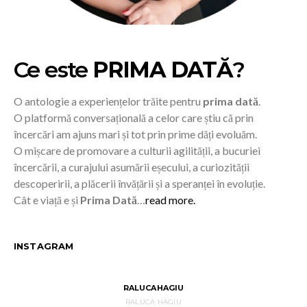
Ce este
PRIMA DATĂ
?
O antologie a experiențelor trăite pentru
prima dată
.
O platformă conversațională a celor care știu că prin
încercări am ajuns mari și tot prin prime dăți evoluăm.
O mișcare de promovare a culturii agilității, a bucuriei
încercării, a curajului asumării eșecului, a curiozității
descoperirii, a plăcerii învățării și a speranței în evoluție.
Cât e viață e și
Prima Dată
…
read more.
INSTAGRAM
RALUCAHAGIU
RALUCA HAGIU