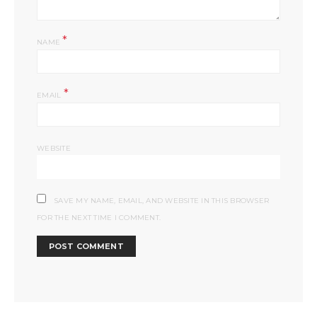
*
NAME
*
EMAIL
WEBSITE
SAVE MY NAME, EMAIL, AND WEBSITE IN THIS BROWSER
FOR THE NEXT TIME I COMMENT.