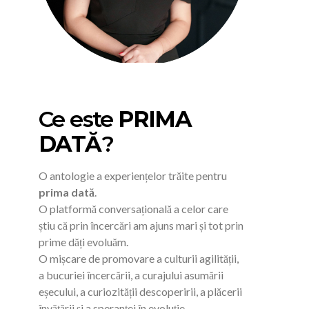
Ce este
PRIMA
DATĂ
?
O antologie a experiențelor trăite pentru
prima dată
.
O platformă conversațională a celor care
știu că prin încercări am ajuns mari și tot prin
prime dăți evoluăm.
O mișcare de promovare a culturii agilității,
a bucuriei încercării, a curajului asumării
eșecului, a curiozității descoperirii, a plăcerii
învățării și a speranței în evoluție.