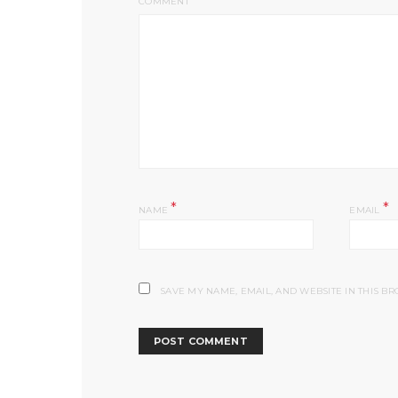
COMMENT
*
*
NAME
EMAIL
SAVE MY NAME, EMAIL, AND WEBSITE IN THIS B