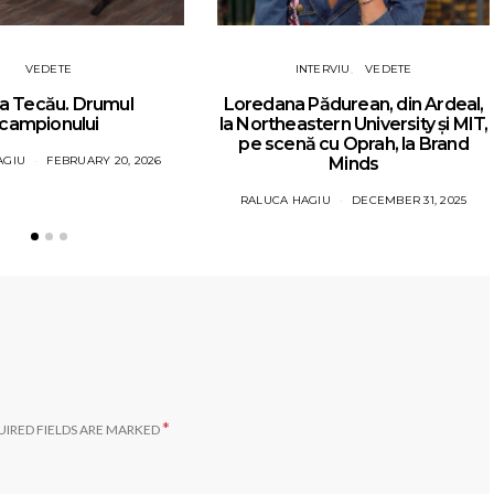
VEDETE
INTERVIU
VEDETE
a Tecău. Drumul
Loredana Pădurean, din Ardeal,
campionului
la Northeastern University și MIT,
pe scenă cu Oprah, la Brand
AGIU
FEBRUARY 20, 2026
Minds
RALUCA HAGIU
DECEMBER 31, 2025
*
IRED FIELDS ARE MARKED