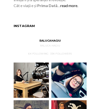
Cât e viață e și
Prima Dată
…
read more.
INSTAGRAM
RALUCAHAGIU
RALUCA HAGIU
6K
FOLLOWING
33K
FOLLOWERS