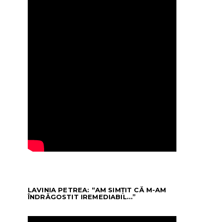
LAVINIA PETREA: “AM SIMȚIT CĂ M-AM
ÎNDRĂGOSTIT IREMEDIABIL…”