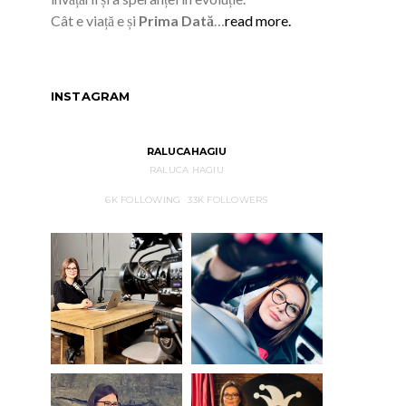
Cât e viață e și
Prima Dată
…
read more.
INSTAGRAM
RALUCAHAGIU
RALUCA HAGIU
6K
FOLLOWING
33K
FOLLOWERS