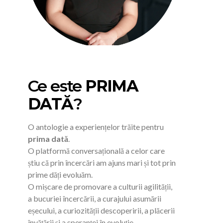
Ce este
PRIMA
DATĂ
?
O antologie a experiențelor trăite pentru
prima dată
.
O platformă conversațională a celor care
știu că prin încercări am ajuns mari și tot prin
prime dăți evoluăm.
O mișcare de promovare a culturii agilității,
a bucuriei încercării, a curajului asumării
eșecului, a curiozității descoperirii, a plăcerii
învățării și a speranței în evoluție.