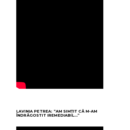
LAVINIA PETREA: “AM SIMȚIT CĂ M-AM
ÎNDRĂGOSTIT IREMEDIABIL…”