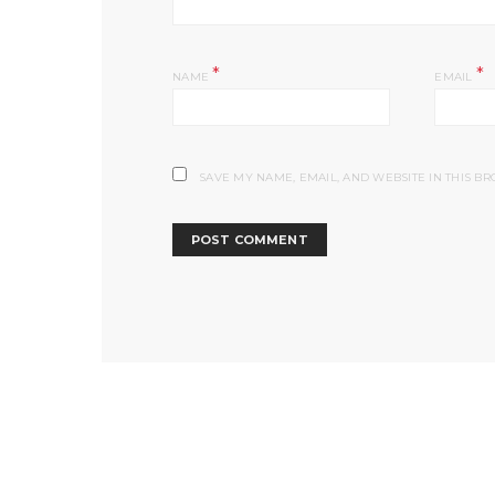
*
*
NAME
EMAIL
SAVE MY NAME, EMAIL, AND WEBSITE IN THIS B