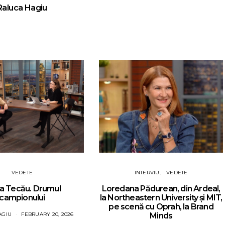
Raluca Hagiu
VEDETE
INTERVIU
VEDETE
a Tecău. Drumul
Loredana Pădurean, din Ardeal,
campionului
la Northeastern University și MIT,
pe scenă cu Oprah, la Brand
AGIU
FEBRUARY 20, 2026
Minds