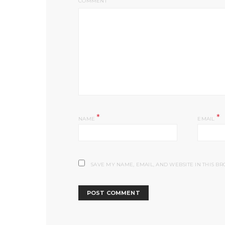
COMMENT
*
*
NAME
EMAIL
SAVE MY NAME, EMAIL, AND WEBSITE IN THIS B