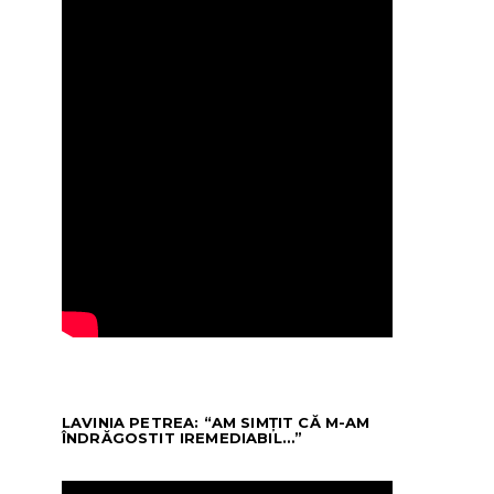
LAVINIA PETREA: “AM SIMȚIT CĂ M-AM
ÎNDRĂGOSTIT IREMEDIABIL…”