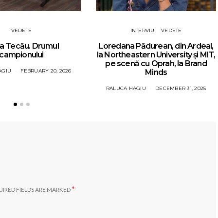
VEDETE
INTERVIU
VEDETE
a Tecău. Drumul
Loredana Pădurean, din Ardeal,
campionului
la Northeastern University și MIT,
pe scenă cu Oprah, la Brand
AGIU
FEBRUARY 20, 2026
Minds
RALUCA HAGIU
DECEMBER 31, 2025
*
IRED FIELDS ARE MARKED