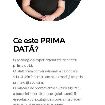
Ce este
PRIMA
DATĂ
?
O antologie a experiențelor trăite pentru
prima dată
.
O platformă conversațională a celor care
știu că prin încercări am ajuns mari și tot prin
prime dăți evoluăm.
O mișcare de promovare a culturii agilității,
a bucuriei încercării, a curajului asumării
eșecului, a curiozității descoperirii, a plăcerii
învățării și a speranței în evoluție.