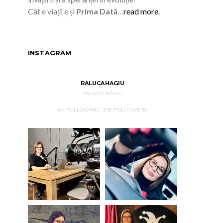
Cât e viață e și
Prima Dată
…
read more.
INSTAGRAM
RALUCAHAGIU
RALUCA HAGIU
6K
FOLLOWING
33K
FOLLOWERS