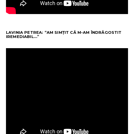
LAVINIA PETREA: “AM SIMȚIT CĂ M-AM ÎNDRĂGOSTIT
IREMEDIABIL…”