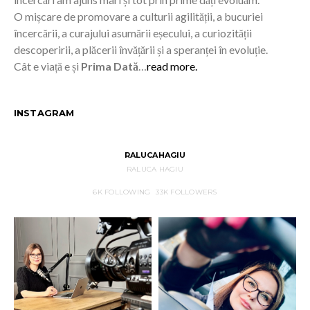
O mișcare de promovare a culturii agilității, a bucuriei
încercării, a curajului asumării eșecului, a curiozității
descoperirii, a plăcerii învățării și a speranței în evoluție.
Cât e viață e și
Prima Dată
…
read more.
INSTAGRAM
RALUCAHAGIU
RALUCA HAGIU
6K
FOLLOWING
33K
FOLLOWERS