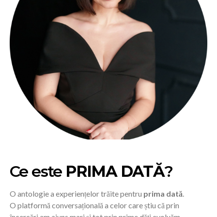
Ce este
PRIMA DATĂ
?
O antologie a experiențelor trăite pentru
prima dată
.
O platformă conversațională a celor care știu că prin
încercări am ajuns mari și tot prin prime dăți evoluăm.