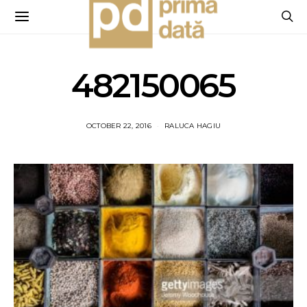
482150065
OCTOBER 22, 2016
RALUCA HAGIU