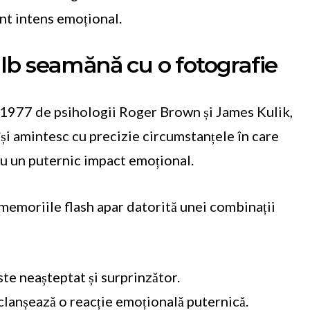
nt intens emoțional.
lb seamănă cu o fotografie
 1977 de psihologii Roger Brown și James Kulik,
și amintesc cu precizie circumstanțele în care
u un puternic impact emoțional.
 memoriile flash apar datorită unei combinații
e neașteptat și surprinzător.
anșează o reacție emoțională puternică.