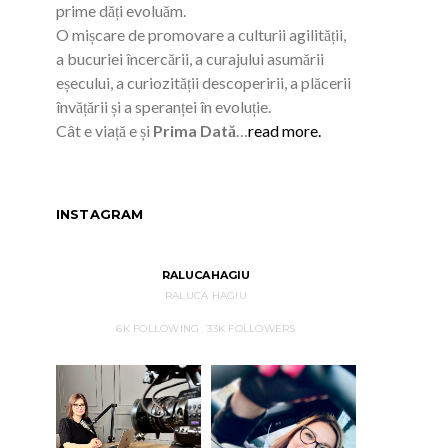
prime dăți evoluăm.
O mișcare de promovare a culturii agilității,
a bucuriei încercării, a curajului asumării
eșecului, a curiozității descoperirii, a plăcerii
învățării și a speranței în evoluție.
Cât e viață e și
Prima Dată
…
read more.
INSTAGRAM
RALUCAHAGIU
RALUCA HAGIU
6K
FOLLOWING
33K
FOLLOWERS