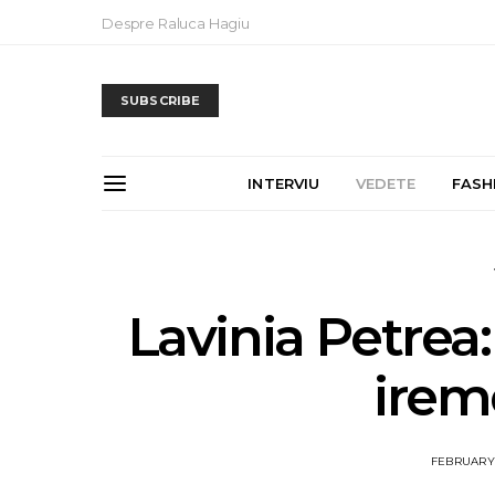
Despre Raluca Hagiu
SUBSCRIBE
INTERVIU
VEDETE
FASH
Lavinia Petrea
irem
FEBRUARY 