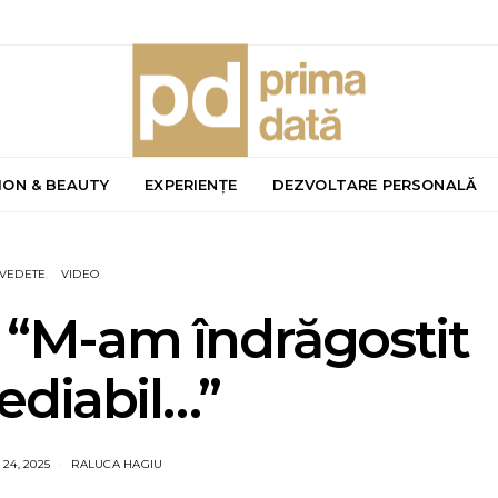
ION & BEAUTY
EXPERIENȚE
DEZVOLTARE PERSONALĂ
VEDETE
VIDEO
: “M-am îndrăgostit
ediabil…”
24, 2025
RALUCA HAGIU