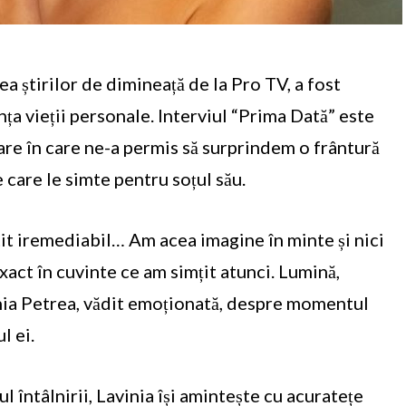
a știrilor de dimineață de la Pro TV, a fost
nța vieții personale. Interviul “Prima Dată” este
re în care ne-a permis să surprindem o frântură
care le simte pentru soțul său.
it iremediabil… Am acea imagine în minte și nici
xact în cuvinte ce am simțit atunci. Lumină,
nia Petrea, vădit emoționată, despre momentul
ul ei.
întâlnirii, Lavinia își amintește cu acuratețe