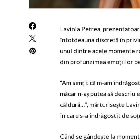
Lavinia Petrea, prezentatoare
întotdeauna discretă în privi
unul dintre acele momente ra
din profunzimea emoțiilor pe 
“Am simțit că m-am îndrăgost
măcar n-aș putea să descriu e
căldură…”, mărturisește Lavi
în care s-a îndrăgostit de soț
Când se gândește la momentul 