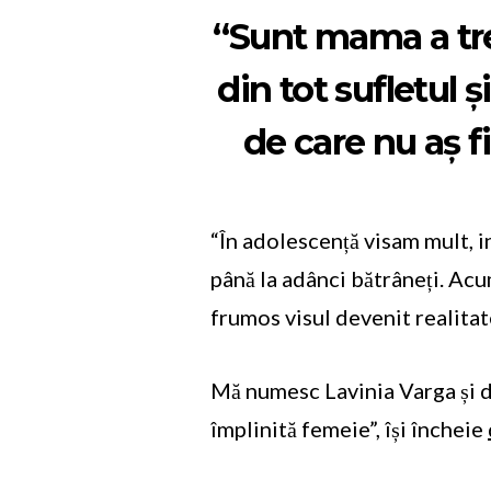
“Sunt mama a tre
din tot sufletul 
de care nu aș f
“În adolescență visam mult, i
până la adânci bătrâneți. Acum
frumos visul devenit realita
Mă numesc Lavinia Varga și d
împlinită femeie”, își încheie