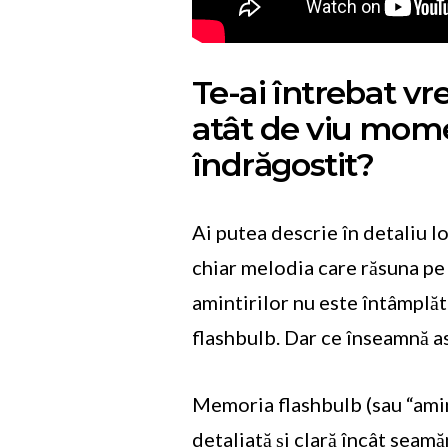
Te-ai întrebat v
atât de viu mom
îndrăgostit?
Ai putea descrie în detaliu loc
chiar melodia care răsuna pe 
amintirilor nu este întâmplăt
flashbulb. Dar ce înseamnă a
Memoria flashbulb (sau “amin
detaliată și clară încât seam