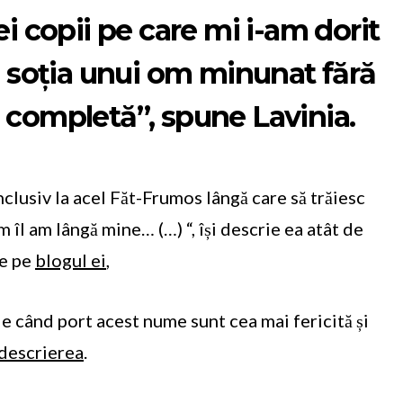
i copii pe care mi i-am dorit
și soția unui om minunat fără
i completă”, spune Lavinia.
nclusiv la acel Făt-Frumos lângă care să trăiesc
 îl am lângă mine… (…) “, își descrie ea atât de
te pe
blogul ei
,
e când port acest nume sunt cea mai fericită și
descrierea
.