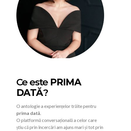
Ce este
PRIMA
DATĂ
?
O antologie a experiențelor trăite pentru
prima dată
.
O platformă conversațională a celor care
știu că prin încercări am ajuns mari și tot prin