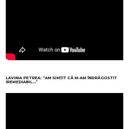
LAVINIA PETREA: “AM SIMȚIT CĂ M-AM ÎNDRĂGOSTIT
IREMEDIABIL…”