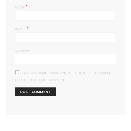
*
NAME
*
EMAIL
WEBSITE
SAVE MY NAME, EMAIL, AND WEBSITE IN THIS BROWSER
FOR THE NEXT TIME I COMMENT.