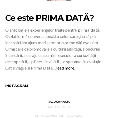
Ce este
PRIMA DATĂ
?
O antologie a experiențelor trăite pentru
prima dată
.
O platformă conversațională a celor care știu că prin
încercări am ajuns mari și tot prin prime dăți evoluăm.
O mișcare de promovare a culturii agilității, a bucuriei
încercării, a curajului asumării eșecului, a curiozității
descoperirii, a plăcerii învățării și a speranței în evoluție.
Cât e viață e și
Prima Dată
…
read more.
INSTAGRAM
RALUCAHAGIU
RALUCA HAGIU
6K
FOLLOWING
33K
FOLLOWERS