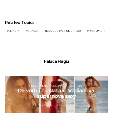
Related Topics
BEAUTY
GRASSE
MUZEUL PARFUMURILOR
PARFUMURI
Raluca Hagiu
DEZVOLTARE PERSONALĂ
INTERVIU
De vorbă cu Natalia Vodianova,
supernova sexy
MAY 24, 2015
RALUCA HAGIU