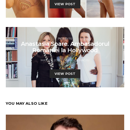
VIEW POST
INTERVIU
Anastasia Soare. Ambasadorul
României la Hollywood
MAY 27, 2015
RALUCA HAGIU
VIEW POST
YOU MAY ALSO LIKE