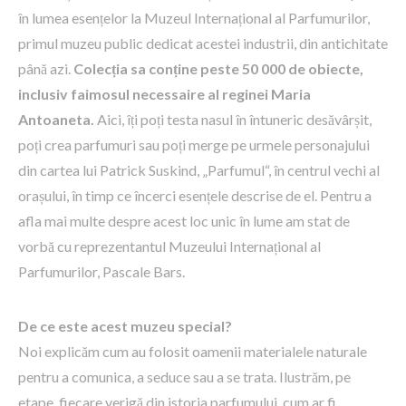
în lumea esențelor la Muzeul Internațional al Parfumurilor,
primul muzeu public dedicat acestei industrii, din antichitate
până azi.
Colecția sa conține peste 50 000 de obiecte,
inclusiv faimosul necessaire al reginei Maria
Antoaneta.
Aici, îți poți testa nasul în întuneric desăvârșit,
poți crea parfumuri sau poți merge pe urmele personajului
din cartea lui Patrick Suskind, „Parfumul“, în centrul vechi al
orașului, în timp ce încerci esențele descrise de el. Pentru a
afla mai multe despre acest loc unic în lume am stat de
vorbă cu reprezentantul Muzeului Internațional al
Parfumurilor, Pascale Bars.
De ce este acest muzeu special?
Noi explicăm cum au folosit oamenii materialele naturale
pentru a comunica, a seduce sau a se trata. Ilustrăm, pe
etape, fiecare verigă din istoria parfumului, cum ar fi