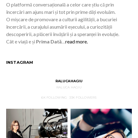
O platformă conversațională a celor care știu că prin
încercări am ajuns mari și tot prin prime dăți evoluăm.
O mișcare de promovare a culturii agilității, a bucuriei
încercării, a curajului asumării eșecului, a curiozității
descoperirii, a plăcerii învățării și a speranței în evoluție.
Cât e viață e și
Prima Dată
…
read more.
INSTAGRAM
RALUCAHAGIU
RALUCA HAGIU
6K
FOLLOWING
33K
FOLLOWERS