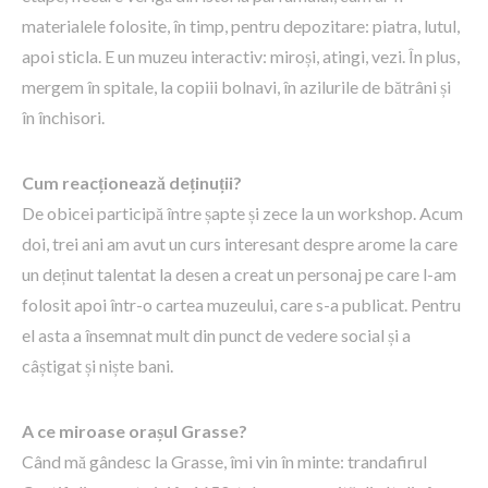
materialele folosite, în timp, pentru depozitare: piatra, lutul,
apoi sticla. E un muzeu interactiv: miroși, atingi, vezi. În plus,
mergem în spitale, la copiii bolnavi, în azilurile de bătrâni și
în închisori.
Cum reacționează deținuții?
De obicei participă între șapte și zece la un workshop. Acum
doi, trei ani am avut un curs interesant despre arome la care
un deținut talentat la desen a creat un personaj pe care l-am
folosit apoi într-o cartea muzeului, care s-a publicat. Pentru
el asta a însemnat mult din punct de vedere social și a
câștigat și niște bani.
A ce miroase orașul Grasse?
Când mă gândesc la Grasse, îmi vin în minte: trandafirul