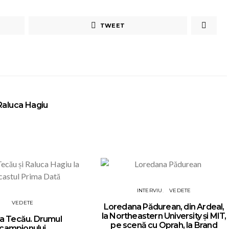
TWEET
Raluca Hagiu
INTERVIU
VEDETE
VEDETE
Loredana Pădurean, din Ardeal,
la Northeastern University și MIT,
a Tecău. Drumul
pe scenă cu Oprah, la Brand
campionului