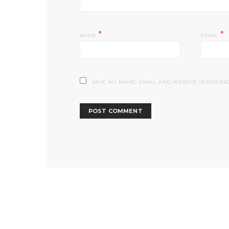
*
*
NAME
EMAIL
SAVE MY NAME, EMAIL, AND WEBSITE IN THIS B