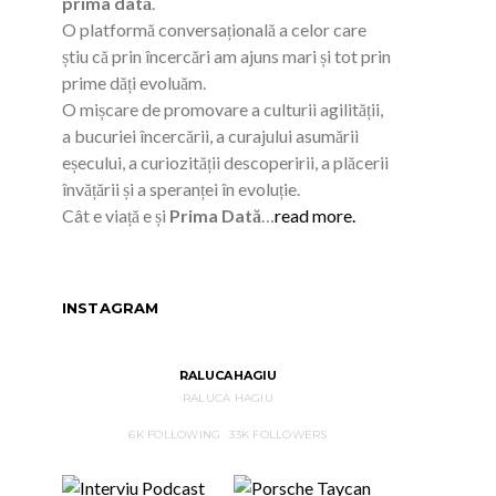
prima dată
.
O platformă conversațională a celor care
știu că prin încercări am ajuns mari și tot prin
prime dăți evoluăm.
O mișcare de promovare a culturii agilității,
a bucuriei încercării, a curajului asumării
eșecului, a curiozității descoperirii, a plăcerii
învățării și a speranței în evoluție.
Cât e viață e și
Prima Dată
…
read more.
INSTAGRAM
RALUCAHAGIU
RALUCA HAGIU
6K
FOLLOWING
33K
FOLLOWERS