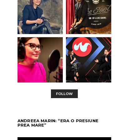
LIFESTYLE
LIFESTYLE
V
#Primadată cu noua electrică
Comedia „Tati Fu
Mazda 6e
Alex Bogdan și Ev
cinem
RALUCA HAGIU
DECEMBER 31, 2025
RALUCA HAGIU
NOV
FOLLOW
ANDREEA MARIN: “ERA O PRESIUNE
PREA MARE”