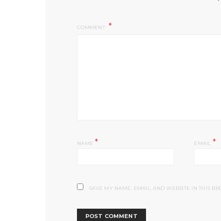
COMMENT
*
*
NAME
EMAIL
SAVE MY NAME, EMAIL, AND WEBSITE IN THIS B