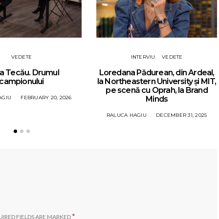
VEDETE
INTERVIU
VEDETE
a Tecău. Drumul
Loredana Pădurean, din Ardeal,
campionului
la Northeastern University și MIT,
pe scenă cu Oprah, la Brand
AGIU
FEBRUARY 20, 2026
Minds
RALUCA HAGIU
DECEMBER 31, 2025
*
IRED FIELDS ARE MARKED