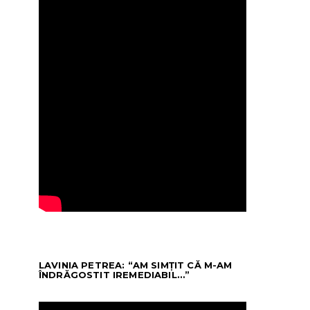
LAVINIA PETREA: “AM SIMȚIT CĂ M-AM
ÎNDRĂGOSTIT IREMEDIABIL…”