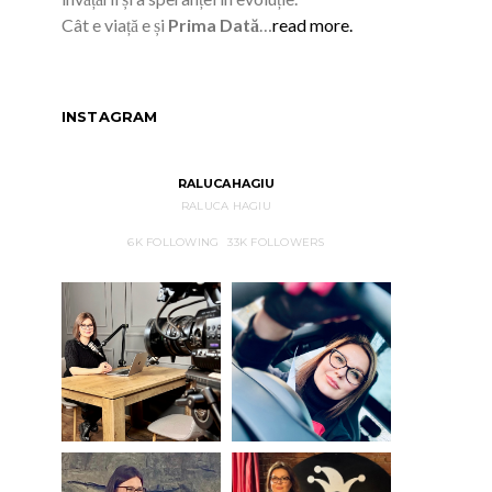
Cât e viață e și
Prima Dată
…
read more.
INSTAGRAM
RALUCAHAGIU
RALUCA HAGIU
6K
FOLLOWING
33K
FOLLOWERS