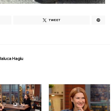
TWEET
Raluca Hagiu