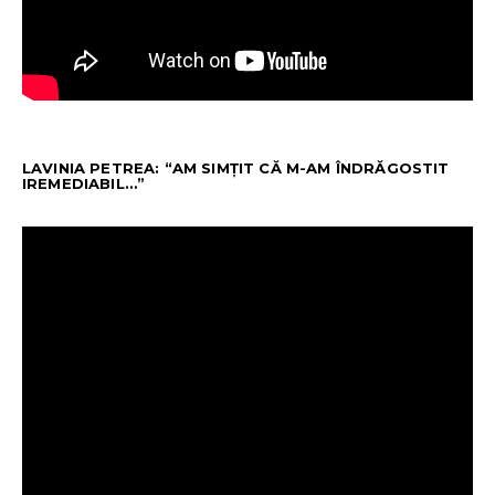
LAVINIA PETREA: “AM SIMȚIT CĂ M-AM ÎNDRĂGOSTIT
IREMEDIABIL…”