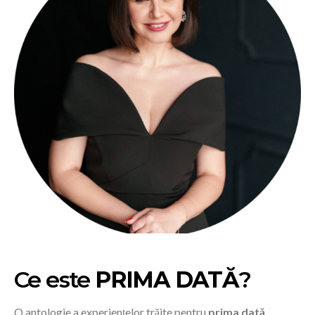
Ce este
PRIMA DATĂ
?
O antologie a experiențelor trăite pentru
prima dată
.