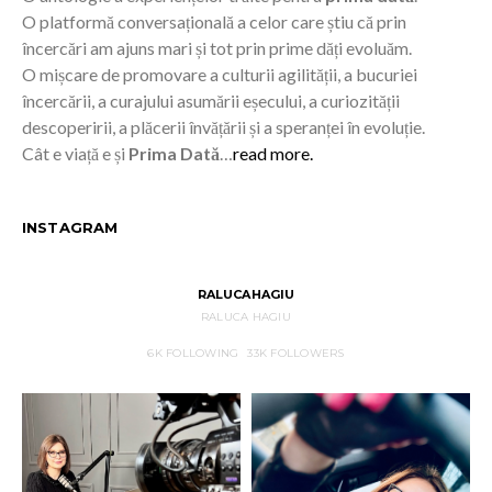
O platformă conversațională a celor care știu că prin
încercări am ajuns mari și tot prin prime dăți evoluăm.
O mișcare de promovare a culturii agilității, a bucuriei
încercării, a curajului asumării eșecului, a curiozității
descoperirii, a plăcerii învățării și a speranței în evoluție.
Cât e viață e și
Prima Dată
…
read more.
INSTAGRAM
RALUCAHAGIU
RALUCA HAGIU
6K
FOLLOWING
33K
FOLLOWERS