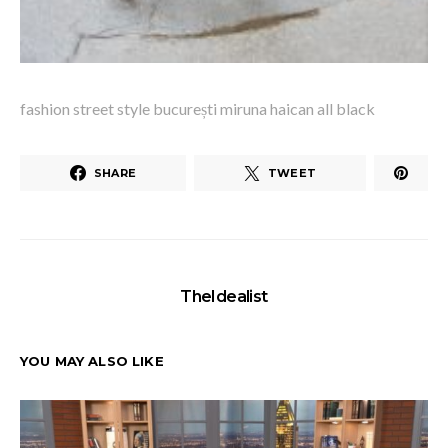
fashion street style bucurești miruna haican all black
SHARE
TWEET
TheIdealist
YOU MAY ALSO LIKE