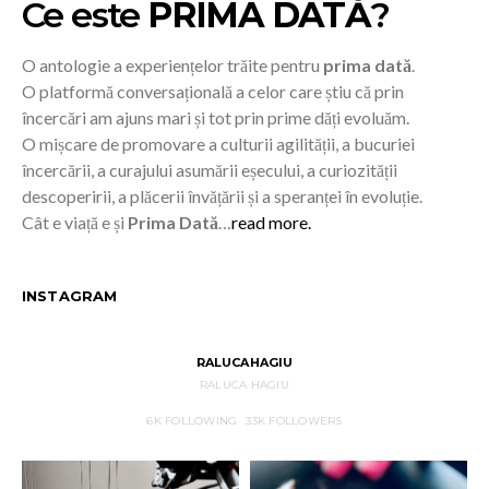
Ce este
PRIMA DATĂ
?
O antologie a experiențelor trăite pentru
prima dată
.
O platformă conversațională a celor care știu că prin
încercări am ajuns mari și tot prin prime dăți evoluăm.
O mișcare de promovare a culturii agilității, a bucuriei
încercării, a curajului asumării eșecului, a curiozității
descoperirii, a plăcerii învățării și a speranței în evoluție.
Cât e viață e și
Prima Dată
…
read more.
INSTAGRAM
RALUCAHAGIU
RALUCA HAGIU
6K
FOLLOWING
33K
FOLLOWERS