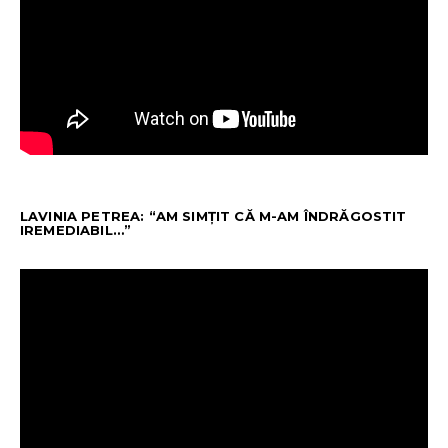
LAVINIA PETREA: “AM SIMȚIT CĂ M-AM ÎNDRĂGOSTIT
IREMEDIABIL…”