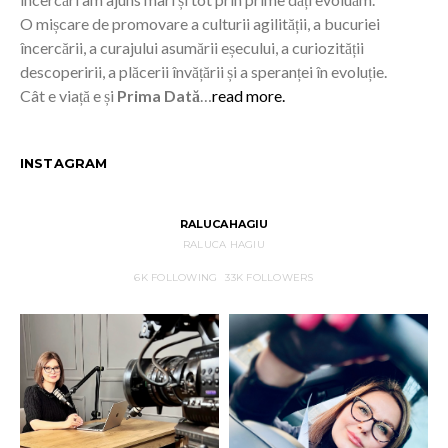
O mișcare de promovare a culturii agilității, a bucuriei
încercării, a curajului asumării eșecului, a curiozității
descoperirii, a plăcerii învățării și a speranței în evoluție.
Cât e viață e și
Prima Dată
…
read more.
INSTAGRAM
RALUCAHAGIU
RALUCA HAGIU
6K
FOLLOWING
33K
FOLLOWERS