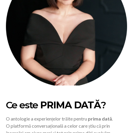
Ce este
PRIMA DATĂ
?
O antologie a experiențelor trăite pentru
prima dată
.
O platformă conversațională a celor care știu că prin
încercări am ajuns mari și tot prin prime dăți evoluăm.