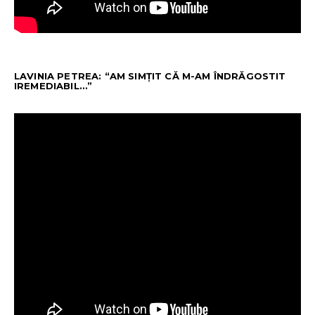
LAVINIA PETREA: “AM SIMȚIT CĂ M-AM ÎNDRĂGOSTIT
IREMEDIABIL…”