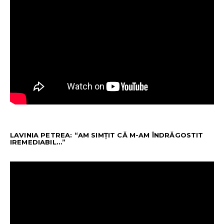
LAVINIA PETREA: “AM SIMȚIT CĂ M-AM ÎNDRĂGOSTIT
IREMEDIABIL…”