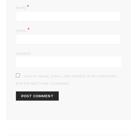
*
NAME
*
EMAIL
WEBSITE
SAVE MY NAME, EMAIL, AND WEBSITE IN THIS BROWSER
FOR THE NEXT TIME I COMMENT.