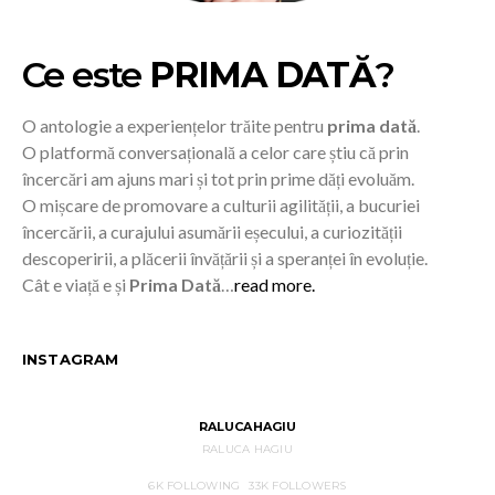
Ce este
PRIMA DATĂ
?
O antologie a experiențelor trăite pentru
prima dată
.
O platformă conversațională a celor care știu că prin
încercări am ajuns mari și tot prin prime dăți evoluăm.
O mișcare de promovare a culturii agilității, a bucuriei
încercării, a curajului asumării eșecului, a curiozității
descoperirii, a plăcerii învățării și a speranței în evoluție.
Cât e viață e și
Prima Dată
…
read more.
INSTAGRAM
RALUCAHAGIU
RALUCA HAGIU
6K
FOLLOWING
33K
FOLLOWERS