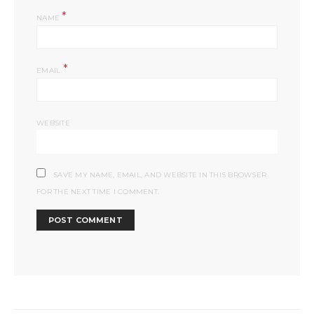
*
NAME
*
EMAIL
WEBSITE
SAVE MY NAME, EMAIL, AND WEBSITE IN THIS BROWSER
FOR THE NEXT TIME I COMMENT.