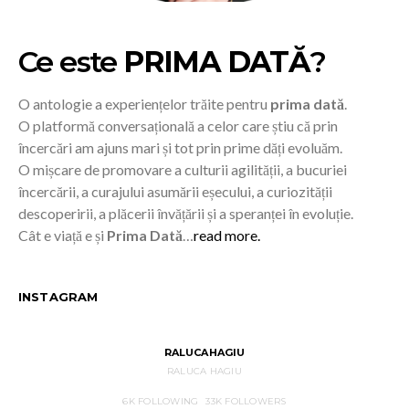
Ce este
PRIMA DATĂ
?
O antologie a experiențelor trăite pentru
prima dată
.
O platformă conversațională a celor care știu că prin
încercări am ajuns mari și tot prin prime dăți evoluăm.
O mișcare de promovare a culturii agilității, a bucuriei
încercării, a curajului asumării eșecului, a curiozității
descoperirii, a plăcerii învățării și a speranței în evoluție.
Cât e viață e și
Prima Dată
…
read more.
INSTAGRAM
RALUCAHAGIU
RALUCA HAGIU
6K
FOLLOWING
33K
FOLLOWERS