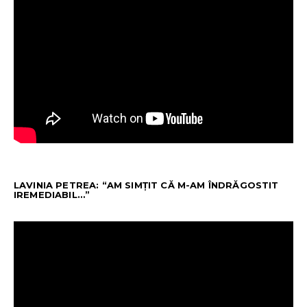
LAVINIA PETREA: “AM SIMȚIT CĂ M-AM ÎNDRĂGOSTIT
IREMEDIABIL…”