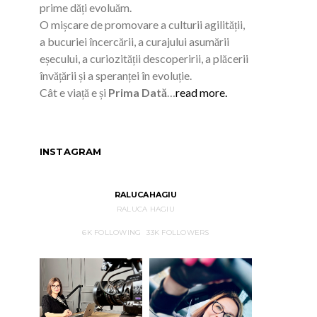
prime dăți evoluăm.
O mișcare de promovare a culturii agilității,
a bucuriei încercării, a curajului asumării
eșecului, a curiozității descoperirii, a plăcerii
învățării și a speranței în evoluție.
Cât e viață e și
Prima Dată
…
read more.
INSTAGRAM
RALUCAHAGIU
RALUCA HAGIU
6K
FOLLOWING
33K
FOLLOWERS