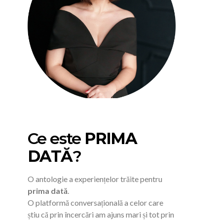
Ce este
PRIMA
DATĂ
?
O antologie a experiențelor trăite pentru
prima dată
.
O platformă conversațională a celor care
știu că prin încercări am ajuns mari și tot prin