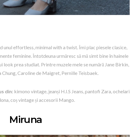
d unul effortless, minimal with a twist. Îmi plac piesele clasice,
emente feminine. Întotdeuna urmăresc să mă simt bine în hainele
nui look prea studiat. Printre muzele mele se numără Jane Birkin,
 Chung, Caroline de Maigret, Pernille Teisbaek.
s din:
kimono vintage, jeanși H.I.S Jeans, pantofi Zara, ochelari
ona, coș vintage și accesorii Mango.
Miruna