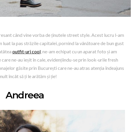
resant când vine vorba de ținutele street style. Acest lucru l-am
 luat la pas străzile capitalei, pornind la vânătoare de bun gust
 atâtea
outfit-uri cool
, ne-am echipat cu un aparat foto și am
care ne-au ieșit în cale, evidențiindu-se prin look-urile fresh
onajelor găsite prin București care ne-au atras atenția îndeajuns
ult încât să ți le arătăm și ție!
Andreea