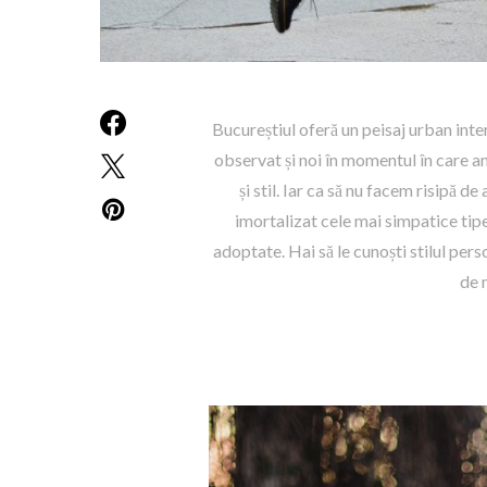
Bucureștiul oferă un peisaj urban inte
observat și noi în momentul în care am
și stil. Iar ca să nu facem risipă de
imortalizat cele mai simpatice tipe 
adoptate. Hai să le cunoști stilul pers
de m